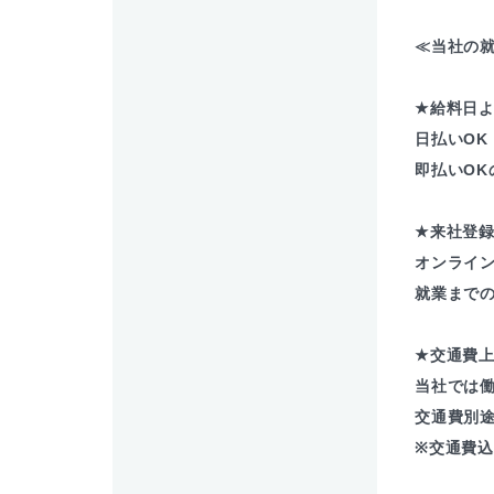
≪当社の就
★給料日よ
日払いOK
即払いOK
★来社登
オンライ
就業まで
★交通費
当社では
交通費別
※交通費