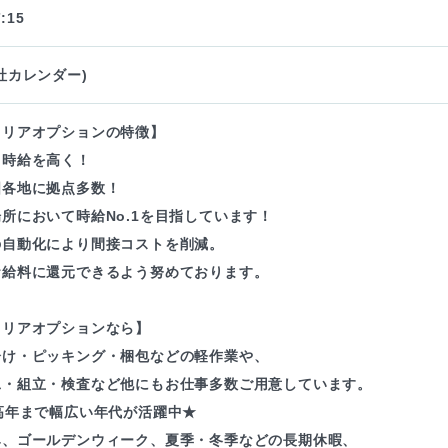
:15
社カレンダー)
ャリアオプションの特徴】
も時給を高く！
国各地に拠点多数！
所において時給No.1を目指しています！
の自動化により間接コストを削減。
お給料に還元できるよう努めております。
ャリアオプションなら】
分け・ピッキング・梱包などの軽作業や、
工・組立・検査など他にもお仕事多数ご用意しています。
高年まで幅広い年代が活躍中★
み、ゴールデンウィーク、夏季・冬季などの長期休暇、