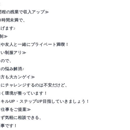
R
間程の残業で収入アップ≫
0時間未満で、
げます♪
制≫
族や友人と一緒にプライベート満喫！
すい制服アリ≫
るので、
の悩み解消♪
の方も大カンゲイ≫
とにチャレンジするのは不安だけど、
働く環境が整っています！
キルUP・ステップUP目指していきましょう！
お仕事をご提案≫
まず気軽に相談できる、
仕事です！