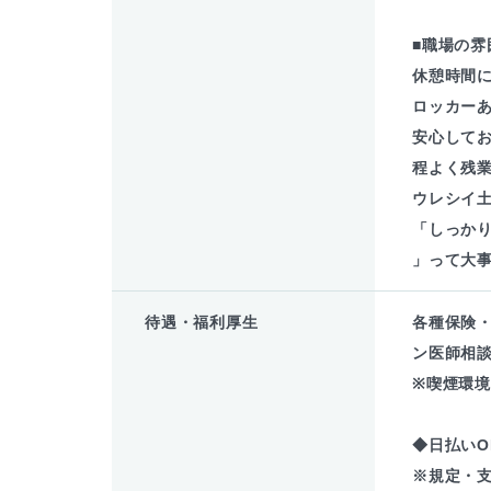
■職場の雰
休憩時間
ロッカー
安心してお
程よく残
ウレシイ
「しっか
」って大
待遇・福利厚生
各種保険
ン医師相談
※喫煙環
◆日払いO
※規定・