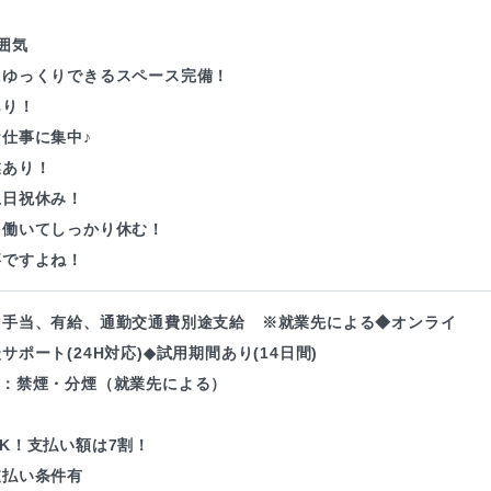
囲気
にゆっくりできるスペース完備！
あり！
仕事に集中♪
業あり！
土日祝休み！
り働いてしっかり休む！
事ですよね！
・手当、有給、通勤交通費別途支給 ※就業先による◆オンライ
サポート(24H対応)◆試用期間あり(14日間)
境：禁煙・分煙（就業先による）
K！支払い額は7割！
支払い条件有