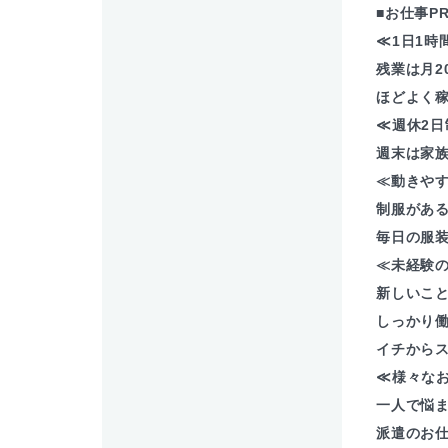
■お仕事P
≪1日1時
残業は月2
ほどよく稼
≪週休2日
週末は家
≪動きや
制服があ
毎日の服装
≪未経験
新しいこ
しっかり
イチからス
≪様々な
一人で悩
派遣のお