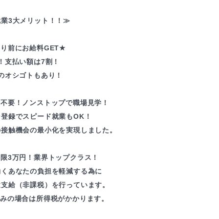
業3大メリット！！≫
り前にお給料GET★
！支払い額は7割！
のオシゴトもあり！
録不要！ノンストップで職場見学！
ン登録でスピード就業もOK！
の接触機会の最小化を実現しました。
上限3万円！業界トップクラス！
働くあなたの負担を軽減する為に
途支給（非課税）を行っています。
込みの場合は所得税がかかります。