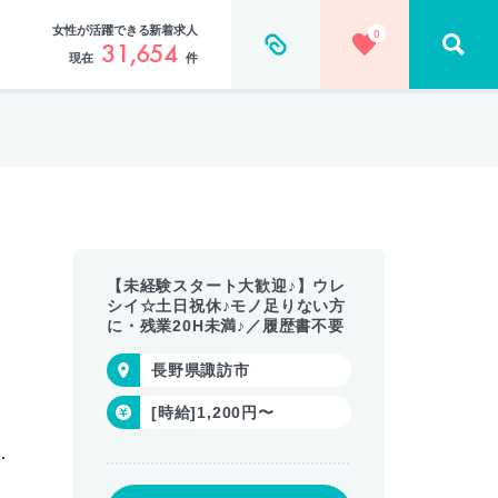
女性が活躍できる新着求人
0
31,654
現在
件
【未経験スタート大歓迎♪】ウレ
シイ☆土日祝休♪モノ足りない方
に・残業20H未満♪／履歴書不要
長野県諏訪市
[時給]1,200円〜