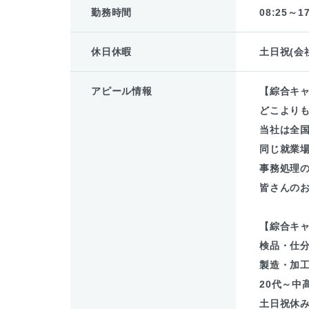
勤務時間
08:25～17
休日休暇
土日祝(会
アピール情報
【綜合キ
どこより
当社は全
同じ就業場
事務処理
皆さんの
【綜合キ
検品・仕
製造・加
20代～中
土日祝休