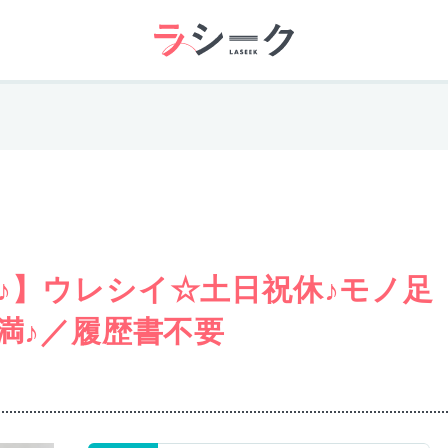
♪】ウレシイ☆土日祝休♪モノ足
満♪／履歴書不要