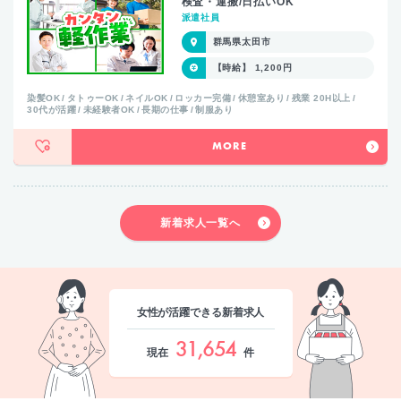
検査・運搬/日払いOK
派遣社員
群馬県太田市
【時給】 1,200円
染髪OK
タトゥーOK
ネイルOK
ロッカー完備
休憩室あり
残業 20H以上
30代が活躍
未経験者OK
長期の仕事
制服あり
MORE
新着求人一覧へ
女性が活躍できる新着求人
31,654
現在
件