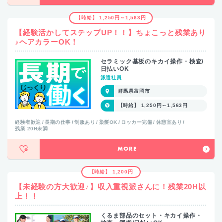
【時給】 1,250円～1,563円
【経験活かしてステップUP！！】ちょこっと残業あり
♪ヘアカラーOK！
セラミック基板のキカイ操作・検査/
日払いOK
派遣社員
群馬県富岡市
【時給】 1,250円～1,563円
経験者歓迎
長期の仕事
制服あり
染髪OK
ロッカー完備
休憩室あり
残業 20H未満
MORE
【時給】 1,200円
【未経験の方大歓迎♪】収入重視派さんに！残業20H以
上！！
くるま部品のセット・キカイ操作・