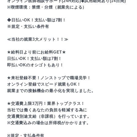
オンライン医師相談サポート(24H対応)◆試用期間あり(14日間)
※喫煙環境：禁煙・分煙（就業先による）
◆日払いOK！支払い額は7割！
※規定・支払い条件有
≪当社の就業3大メリット！！≫
★給料日より前にお給料GET★
日払いOK！支払い額は7割！
即払いOKのオシゴトもあり！
★来社登録不要！ノンストップで職場見学！
オンライン登録でスピード就業もOK！
就業までの接触機会の最小化を実現しました。
★交通費上限3万円！業界トップクラス！
当社では働くあなたの負担を軽減する為に
交通費別途支給（非課税）を行っています。
※交通費込みの場合は所得税がかかります。
※規定・支払条件有