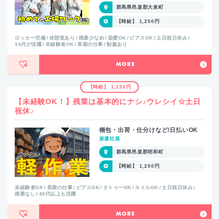
群馬県邑楽郡大泉町
【時給】 1,250円
ロッカー完備
休憩室あり
残業少なめ
染髪OK
ピアスOK
土日祝日休み
30代が活躍
未経験者OK
長期の仕事
制服あり
MORE
【時給】 1,250円
【未経験OK！】残業は基本的にナシ♪ウレシイ☆土日
祝休♪
梱包・出荷・仕分けなど/日払いOK
派遣社員
群馬県邑楽郡明和町
【時給】 1,250円
未経験者OK
長期の仕事
ピアスOK
タトゥーOK
ネイルOK
土日祝日休み
残業なし
40代以上も活躍
MORE