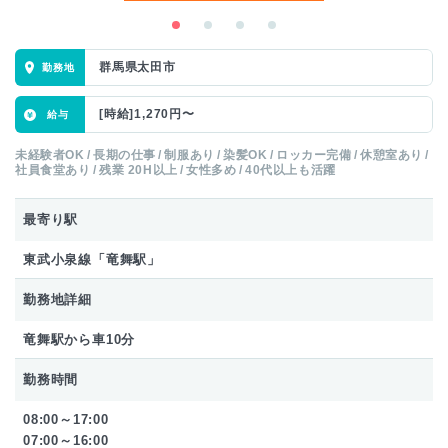
群馬県太田市
[時給]1,270円〜
未経験者OK
長期の仕事
制服あり
染髪OK
ロッカー完備
休憩室あり
社員食堂あり
残業 20H以上
女性多め
40代以上も活躍
最寄り駅
東武小泉線「竜舞駅」
勤務地詳細
竜舞駅から車10分
勤務時間
08:00～17:00
07:00～16:00