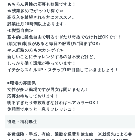
もちろん男性の応募も歓迎ですよ！
≪残業多めでがっつり稼ぐ≫
高収入を希望される方にオススメ。
残業は月20時間以上あります♪
≪髪型自由≫
基本的に髪色自由で明るすぎたり奇抜でなければOKです！
(規定有)制服があると毎日の服選びに悩まずOK♪
≪未経験の方も大カンゲイ≫
新しいことにチャレンジするのは不安だけど、
しっかり働く環境が整っています！
イチからスキルUP・ステップUP目指していきましょう！
■職場の雰囲気
女性が多い職場ですが男女は問いません！
応募お待ちしております！
明るすぎたり奇抜過ぎなければヘアカラーOK！
休憩室でホッと一息リフレッシュ！
待遇・福利厚生
各種保険・手当、有給、通勤交通費別途支給 ※就業先による◆