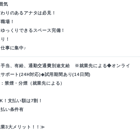
囲気
だわりのあるアナタは必見！
な職場！
にゆっくりできるスペース完備！
あり！
仕事に集中♪
・手当、有給、通勤交通費別途支給 ※就業先による◆オンライ
サポート(24H対応)◆試用期間あり(14日間)
境：禁煙・分煙（就業先による）
K！支払い額は7割！
支払い条件有
業3大メリット！！≫