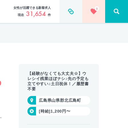
女性が活躍できる新着求人
0
31,654
現在
件
【経験がなくても大丈夫☆】ウ
レシイ残業ほぼナシ♪先の予定も
の
立てやすい♪土日祝休！／履歴書
不要
広島県山県郡北広島町
[時給]1,200円〜