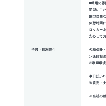
■職場の雰
髪型にこ
髪型自由
休憩時間
ロッカー
安心してお
待遇・福利厚生
各種保険
ン医師相談
※喫煙環
◆日払いO
※規定・
≪当社の就