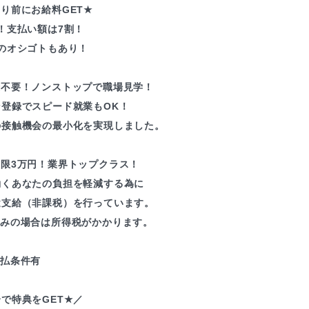
り前にお給料GET★
！支払い額は7割！
のオシゴトもあり！
録不要！ノンストップで職場見学！
ン登録でスピード就業もOK！
の接触機会の最小化を実現しました。
上限3万円！業界トップクラス！
働くあなたの負担を軽減する為に
途支給（非課税）を行っています。
込みの場合は所得税がかかります。
支払条件有
で特典をGET★／