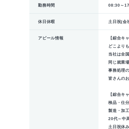
勤務時間
08:30～17
休日休暇
土日祝(会
アピール情報
【綜合キ
どこより
当社は全
同じ就業場
事務処理
皆さんの
【綜合キ
検品・仕
製造・加
20代～中
土日祝休