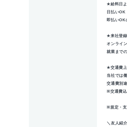
★給料日よ
日払いOK
即払いOK
★来社登
オンライ
就業まで
★交通費
当社では
交通費別
※交通費
※規定・
＼友人紹介