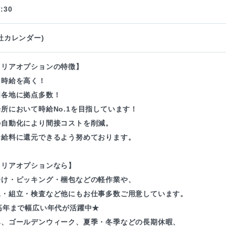
:30
社カレンダー)
ャリアオプションの特徴】
も時給を高く！
国各地に拠点多数！
所において時給No.1を目指しています！
の自動化により間接コストを削減。
お給料に還元できるよう努めております。
ャリアオプションなら】
分け・ピッキング・梱包などの軽作業や、
工・組立・検査など他にもお仕事多数ご用意しています。
高年まで幅広い年代が活躍中★
み、ゴールデンウィーク、夏季・冬季などの長期休暇、