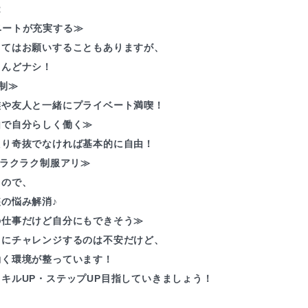
R
ベートが充実する≫
ってはお願いすることもありますが、
とんどナシ！
制≫
族や友人と一緒にプライベート満喫！
由で自分らしく働く≫
たり奇抜でなければ基本的に自由！
≪ラクラク制服アリ≫
るので、
の悩み解消♪
の仕事だけど自分にもできそう≫
とにチャレンジするのは不安だけど、
働く環境が整っています！
キルUP・ステップUP目指していきましょう！