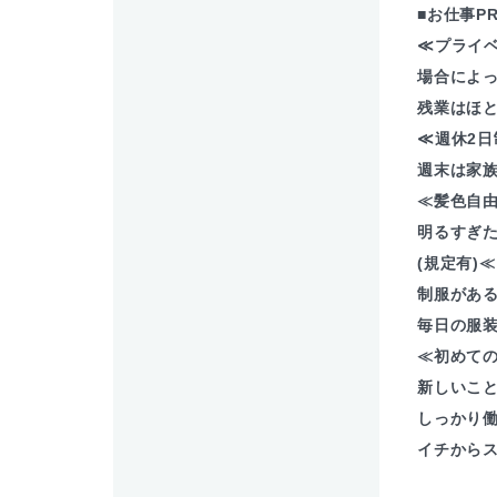
■お仕事P
≪プライ
場合によ
残業はほ
≪週休2日
週末は家
≪髪色自
明るすぎ
(規定有)
制服があ
毎日の服装
≪初めて
新しいこ
しっかり
イチからス