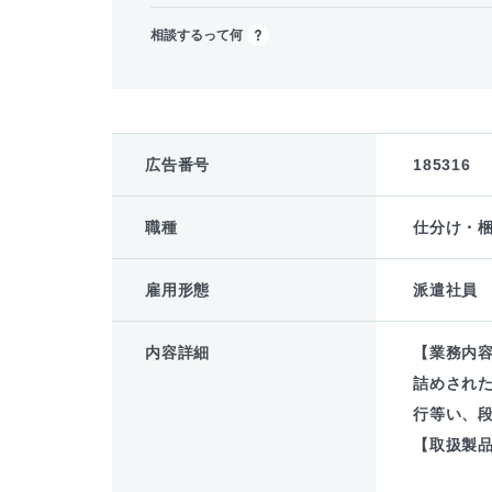
相談するって何
広告番号
185316
職種
仕分け・
雇用形態
派遣社員
内容詳細
【業務内
詰めされ
行等い、
【取扱製