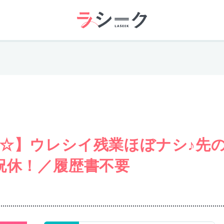
☆】ウレシイ残業ほぼナシ♪先
祝休！／履歴書不要