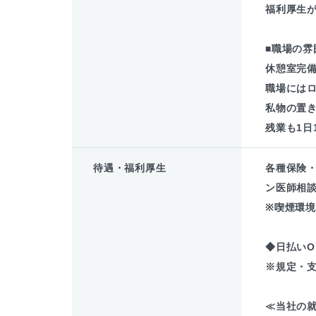
福利厚生
■職場の雰
休憩室完
職場には
私物の置
残業も1日
待遇・福利厚生
各種保険
ン医師相談
※喫煙環
◆日払いO
※規定・
≪当社の就