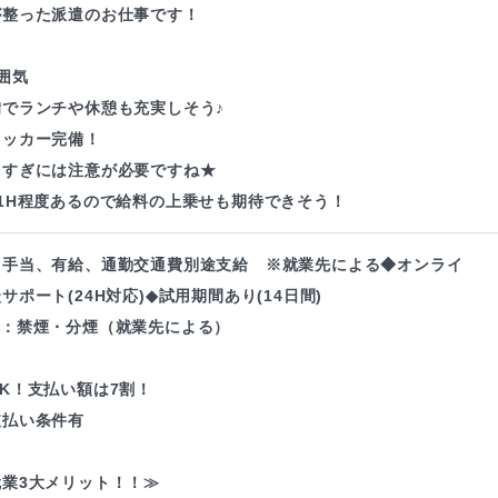
が整った派遣のお仕事です！
囲気
備でランチや休憩も充実しそう♪
ロッカー完備！
きすぎには注意が必要ですね★
1H程度あるので給料の上乗せも期待できそう！
・手当、有給、通勤交通費別途支給 ※就業先による◆オンライ
サポート(24H対応)◆試用期間あり(14日間)
境：禁煙・分煙（就業先による）
K！支払い額は7割！
支払い条件有
業3大メリット！！≫