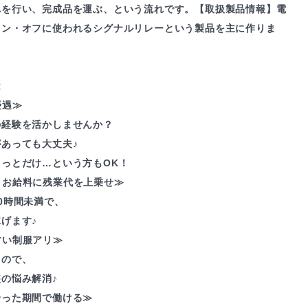
れを行い、完成品を運ぶ、という流れです。【取扱製品情報】電
オン・オフに使われるシグナルリレーという製品を主に作りま
R
優遇≫
の経験を活かしませんか？
あっても大丈夫♪
ょっとだけ…という方もOK！
くお給料に残業代を上乗せ≫
0時間未満で、
げます♪
すい制服アリ≫
るので、
の悩み解消♪
合った期間で働ける≫