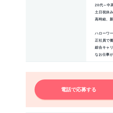
20代～中
土日祝休
高時給、
ハローワ
正社員で
綜合キャ
なお仕事
電話で応募する