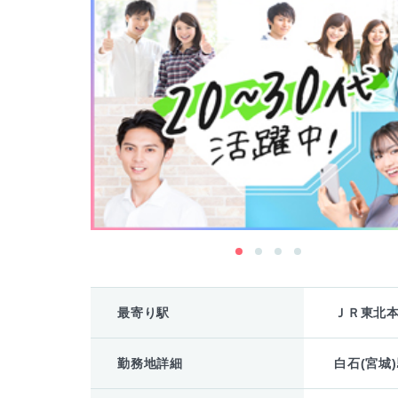
最寄り駅
ＪＲ東北本
勤務地詳細
白石(宮城