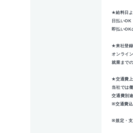
★給料日よ
日払いOK
即払いOK
★来社登
オンライ
就業まで
★交通費
当社では
交通費別
※交通費
※規定・