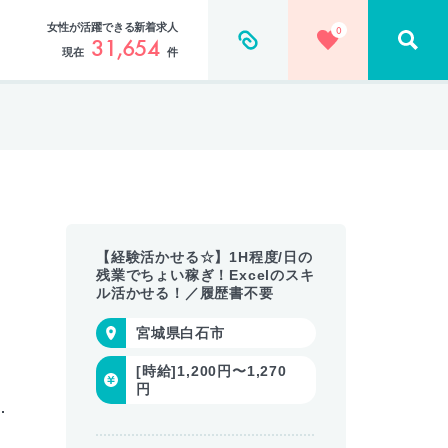
女性が活躍できる新着求人
0
31,654
現在
件
【経験活かせる☆】1H程度/日の
残業でちょい稼ぎ！Excelのスキ
ル活かせる！／履歴書不要
宮城県白石市
[時給]1,200円〜1,270
円