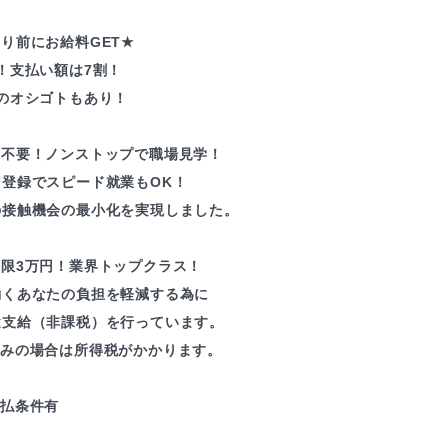
り前にお給料GET★
！支払い額は7割！
のオシゴトもあり！
録不要！ノンストップで職場見学！
ン登録でスピード就業もOK！
の接触機会の最小化を実現しました。
上限3万円！業界トップクラス！
働くあなたの負担を軽減する為に
途支給（非課税）を行っています。
込みの場合は所得税がかかります。
支払条件有