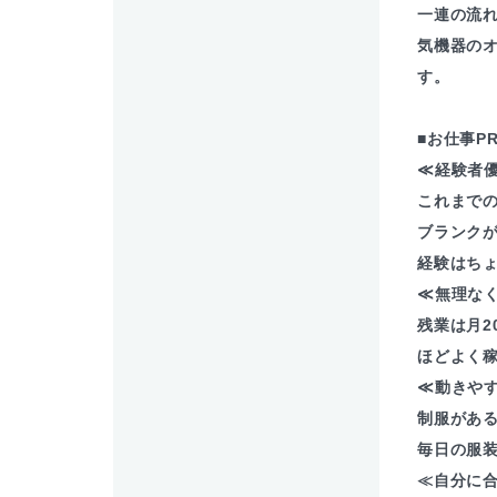
一連の流
気機器の
す。
■お仕事P
≪経験者
これまで
ブランクが
経験はち
≪無理な
残業は月2
ほどよく稼
≪動きや
制服があ
毎日の服装
≪自分に