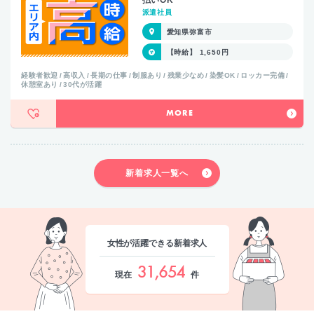
払いOK
派遣社員
愛知県弥富市
【時給】 1,650円
経験者歓迎
高収入
長期の仕事
制服あり
残業少なめ
染髪OK
ロッカー完備
休憩室あり
30代が活躍
MORE
新着求人一覧へ
女性が活躍できる新着求人
31,654
現在
件