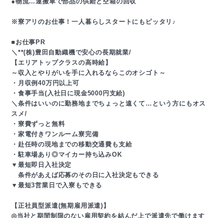
●物流…運搬車で部品の供給と空箱の回収
※寮アリのお仕事！一人暮らしスタートにもピッタリ♪
■お仕事PR
＼**(株)豊田自動織機で安心の長期就業/
【エリアトップクラスの高時給】
～収入とやりがいを手に入れるならこのオシゴト～
・月収例40万円以上可
・食事手当(入社日に現金5000円支給)
＼条件はいいのに勤務地までちょっと遠くて…という方にもオス
スメ/
・寮費ずっと無料
・家電付きワンルーム寮完備
・赴任時の現地までの移動交通費も支給
・駐車場あり◎マイカー持ち込みOK
▼最短即日入社決定
条件があえば応募のその日に入社決定もできる
▼最短3営業日で入寮もできる
【正社員型派遣(無期雇用派遣)】
◎当社と期間制限のない雇用契約を結んだ上で派遣先で働けます