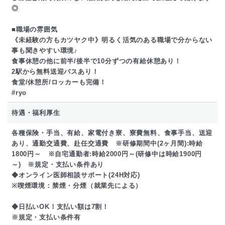
◎
■職場の雰囲気
《未経験の方もカツヤク中》明るく活気のある職場で分からない
事も聞きやすい環境♪
食事休憩の他に前半/後半で10分ずつの有給休憩あり！
2駅から無料送迎バスあり！
食堂/休憩所/ロッカーも完備！
#ryo
待遇・福利厚生
各種保険・手当、有給、家電付き寮、寮費無料、食事手当、送迎
あり、通勤交通費、赴任交通費 ※研修期間中(2ヶ月間):時給
1800円～ ※自宅通勤者:時給2000円～(研修中は時給1900円
～) ※規定・支払い条件あり
◆オンライン医師相談サポート(24H対応)
※喫煙環境：禁煙・分煙（就業先による）
◆日払いOK！支払い額は7割！
※規定・支払い条件有