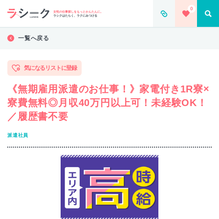
0
女性の仕事探しをもっとかんたんに。
ラシクはたらく、ラクにみつける
一覧へ戻る
気になるリストに登録
《無期雇用派遣のお仕事！》家電付き1R寮×
寮費無料◎月収40万円以上可！未経験OK！
／履歴書不要
派遣社員