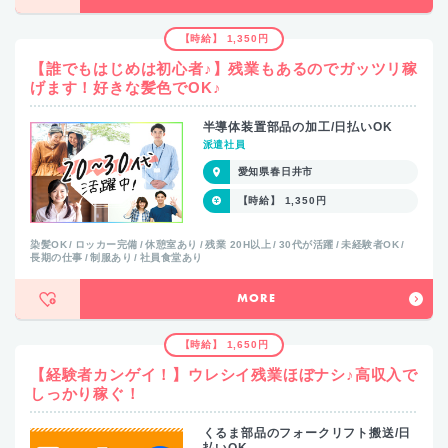
【時給】 1,350円
【誰でもはじめは初心者♪】残業もあるのでガッツリ稼
げます！好きな髪色でOK♪
半導体装置部品の加工/日払いOK
派遣社員
愛知県春日井市
【時給】 1,350円
染髪OK
ロッカー完備
休憩室あり
残業 20H以上
30代が活躍
未経験者OK
長期の仕事
制服あり
社員食堂あり
MORE
【時給】 1,650円
【経験者カンゲイ！】ウレシイ残業ほぼナシ♪高収入で
しっかり稼ぐ！
くるま部品のフォークリフト搬送/日