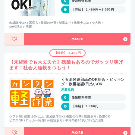
愛知県蒲郡市
【時給】 1,480円～1,550円
未経験者OK
高収入
長期の仕事
制服あり
残業少なめ
少人数
40代以上も活躍
MORE
【時給】 1,400円
【未経験でも大丈夫☆】残業もあるのでガッツリ稼げ
ます！社会人経験をつもう！
くるま関連部品のQR照合・ピッキン
グ・数量確認/日払いOK
派遣社員
愛知県岡崎市
【時給】 1,400円
シフト制
残業 20H以上
未経験者OK
長期の仕事
制服あり
染髪OK
ピアスOK
ロッカー完備
休憩室あり
平均年齢20代
30代が活躍
MORE