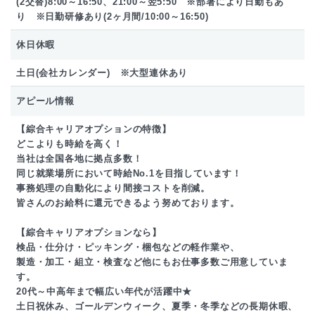
(2交替)8:00～16:50、21:00～翌5:50 ※部署により日勤もあ
り ※日勤研修あり(2ヶ月間/10:00～16:50)
休日休暇
土日(会社カレンダー) ※大型連休あり
アピール情報
【綜合キャリアオプションの特徴】
どこよりも時給を高く！
当社は全国各地に拠点多数！
同じ就業場所において時給No.1を目指しています！
事務処理の自動化により間接コストを削減。
皆さんのお給料に還元できるよう努めております。
【綜合キャリアオプションなら】
検品・仕分け・ピッキング・梱包などの軽作業や、
製造・加工・組立・検査など他にもお仕事多数ご用意していま
す。
20代～中高年まで幅広い年代が活躍中★
土日祝休み、ゴールデンウィーク、夏季・冬季などの長期休暇、