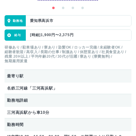
愛知県高浜市
[時給]1,900円〜2,375円
研修あり
駐車場あり
寮あり
染髪OK
ロッカー完備
未経験者OK
経験者歓迎
高収入
長期の仕事
制服あり
休憩室あり
社員食堂あり
残業 20H以上
平均年齢20代
30代が活躍
寮あり (寮費無料)
無期雇用派遣
最寄り駅
名鉄三河線「三河高浜駅」
勤務地詳細
三河高浜駅から車10分
勤務時間