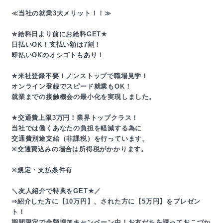
≪当社の就業3大メリット！！≫
★給料日より前にお給料GET★
日払いOK！支払い額は7割！
即払いOKのオシゴトもあり！
★来社登録不要！ノンストップで職場見学！
オンライン登録でスピード就業もOK！
就業までの接触機会の最小化を実現しました。
★交通費上限3万円！業界トップクラス！
当社では働くあなたの負担を軽減する為に
交通費別途支給（非課税）を行っています。
※交通費込みの場合は所得税がかかります。
※規定・支払条件有
＼友人紹介で特典をGET★／
⇒紹介した方に【10万円】、された方に【5万円】をプレゼン
ト！
期間限定で金額増加キャンペーン中！お友だちを誘っておこづか