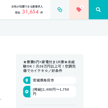
女性が活躍できる新着求人
0
31,654
現在
件
★寮費0円×家電付き1R寮★未経
験OK！月26万円以上可！空調完
備でカイテキ☆／好条件
宮城県角田市
[時給]1,400円〜1,750
円