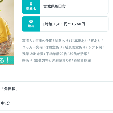
宮城県角田市
[時給]1,400円〜1,750円
高収入
長期の仕事
制服あり
駐車場あり
寮あり
ロッカー完備
休憩室あり
社員食堂あり
シフト制
残業 20H未満
平均年齢20代
30代が活躍
寮あり (寮費無料)
未経験者OK
経験者歓迎
行「角田駅」
車5分