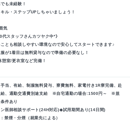
れでも未経験！
スキル・ステップUPしちゃいましょう！
囲気
30代スタッフさんカツヤク中*》
いことも相談しやすい環境なので安心してスタートできます♪
業服が1着目は無料貸与なので準備の必要なし！
休憩室/更衣室など完備！
・手当、有給、制服無料貸与、寮費無料、家電付き1R寮完備、赴
給、通勤交通費別途支給 ※自宅通勤の場合:1500円～ ※規
い条件あり
ン医師相談サポート(24H対応)◆試用期間あり(14日間)
境：禁煙・分煙（就業先による）