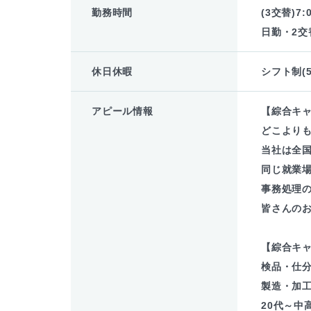
勤務時間
(3交替)7
日勤・2交
休日休暇
シフト制(
アピール情報
【綜合キ
どこより
当社は全
同じ就業場
事務処理
皆さんの
【綜合キ
検品・仕
製造・加
20代～中