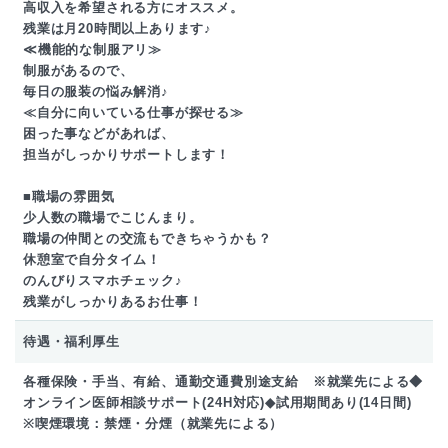
高収入を希望される方にオススメ。
残業は月20時間以上あります♪
≪機能的な制服アリ≫
制服があるので、
毎日の服装の悩み解消♪
≪自分に向いている仕事が探せる≫
困った事などがあれば、
担当がしっかりサポートします！
■職場の雰囲気
少人数の職場でこじんまり。
職場の仲間との交流もできちゃうかも？
休憩室で自分タイム！
のんびりスマホチェック♪
残業がしっかりあるお仕事！
待遇・福利厚生
各種保険・手当、有給、通勤交通費別途支給 ※就業先による◆
オンライン医師相談サポート(24H対応)◆試用期間あり(14日間)
※喫煙環境：禁煙・分煙（就業先による）