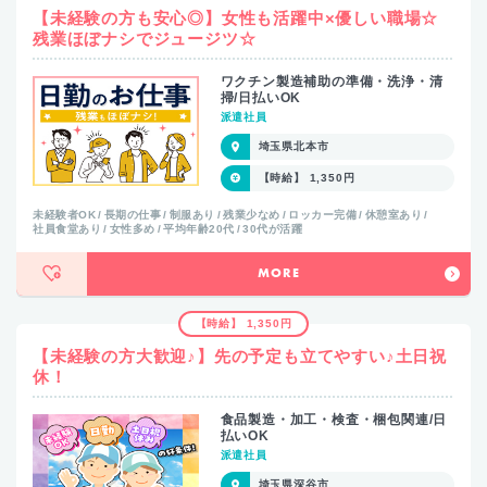
【未経験の方も安心◎】女性も活躍中×優しい職場☆
残業ほぼナシでジュージツ☆
ワクチン製造補助の準備・洗浄・清
掃/日払いOK
派遣社員
埼玉県北本市
【時給】 1,350円
未経験者OK
長期の仕事
制服あり
残業少なめ
ロッカー完備
休憩室あり
社員食堂あり
女性多め
平均年齢20代
30代が活躍
MORE
【時給】 1,350円
【未経験の方大歓迎♪】先の予定も立てやすい♪土日祝
休！
食品製造・加工・検査・梱包関連/日
払いOK
派遣社員
埼玉県深谷市