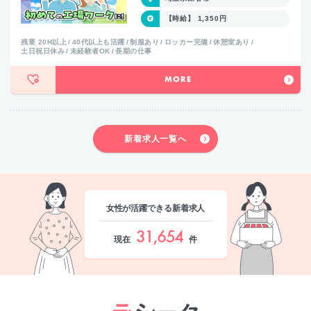
【時給】 1,350円
残業 20H以上
40代以上も活躍
制服あり
ロッカー完備
休憩室あり
土日祝日休み
未経験者OK
長期の仕事
MORE
新着求人一覧へ
女性が活躍できる新着求人
31,654
現在
件