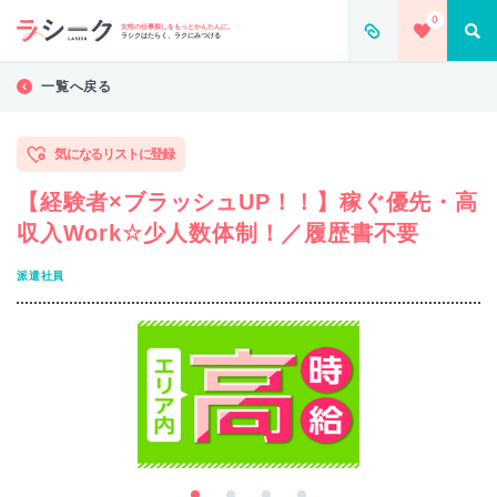
0
女性の仕事探しをもっとかんたんに。
ラシクはたらく、ラクにみつける
一覧へ戻る
気になるリストに登録
【経験者×ブラッシュUP！！】稼ぐ優先・高
収入Work☆少人数体制！／履歴書不要
派遣社員