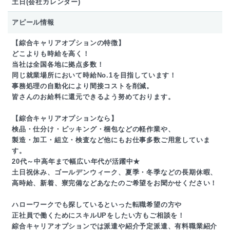
土日(会社カレンダー)
アピール情報
【綜合キャリアオプションの特徴】
どこよりも時給を高く！
当社は全国各地に拠点多数！
同じ就業場所において時給No.1を目指しています！
事務処理の自動化により間接コストを削減。
皆さんのお給料に還元できるよう努めております。
【綜合キャリアオプションなら】
検品・仕分け・ピッキング・梱包などの軽作業や、
製造・加工・組立・検査など他にもお仕事多数ご用意していま
す。
20代～中高年まで幅広い年代が活躍中★
土日祝休み、ゴールデンウィーク、夏季・冬季などの長期休暇、
高時給、新着、寮完備などあなたのご希望をお聞かせください！
ハローワークでも探しているといった転職希望の方や
正社員で働くためにスキルUPをしたい方もご相談を！
綜合キャリアオプションでは派遣や紹介予定派遣、有料職業紹介