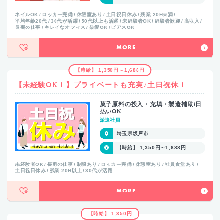
ネイルOK
ロッカー完備
休憩室あり
土日祝日休み
残業 20H未満
平均年齢20代
30代が活躍
50代以上も活躍
未経験者OK
経験者歓迎
高収入
長期の仕事
キレイなオフィス
染髪OK
ピアスOK
MORE
【時給】 1,350円～1,688円
【未経験OK！】プライベートも充実♪土日祝休！
菓子原料の投入・充填・製造補助/日
払いOK
派遣社員
埼玉県坂戸市
【時給】 1,350円～1,688円
未経験者OK
長期の仕事
制服あり
ロッカー完備
休憩室あり
社員食堂あり
土日祝日休み
残業 20H以上
30代が活躍
MORE
【時給】 1,350円