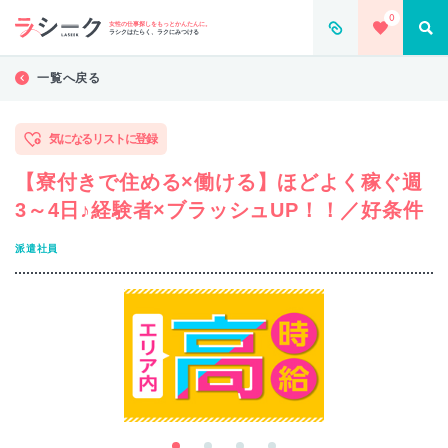
0
女性の仕事探しをもっとかんたんに。
ラシクはたらく、ラクにみつける
一覧へ戻る
気になるリストに登録
【寮付きで住める×働ける】ほどよく稼ぐ週
3～4日♪経験者×ブラッシュUP！！／好条件
派遣社員