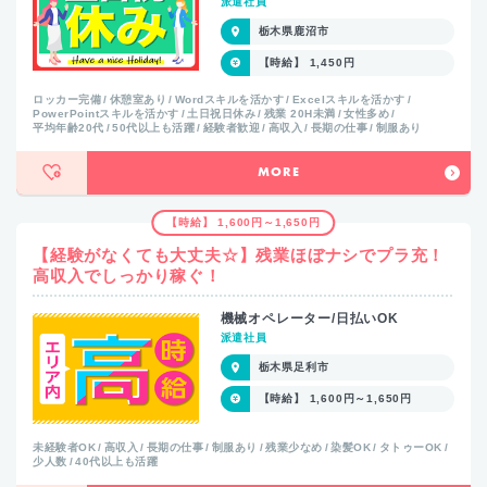
派遣社員
栃木県鹿沼市
【時給】 1,450円
ロッカー完備
休憩室あり
Wordスキルを活かす
Excelスキルを活かす
PowerPointスキルを活かす
土日祝日休み
残業 20H未満
女性多め
平均年齢20代
50代以上も活躍
経験者歓迎
高収入
長期の仕事
制服あり
MORE
【時給】 1,600円～1,650円
【経験がなくても大丈夫☆】残業ほぼナシでプラ充！
高収入でしっかり稼ぐ！
機械オペレーター/日払いOK
派遣社員
栃木県足利市
【時給】 1,600円～1,650円
未経験者OK
高収入
長期の仕事
制服あり
残業少なめ
染髪OK
タトゥーOK
少人数
40代以上も活躍