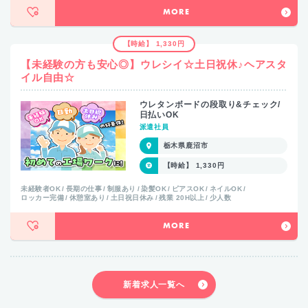
MORE
【時給】 1,330円
【未経験の方も安心◎】ウレシイ☆土日祝休♪ヘアスタ
イル自由☆
ウレタンボードの段取り&チェック/
日払いOK
派遣社員
栃木県鹿沼市
【時給】 1,330円
未経験者OK
長期の仕事
制服あり
染髪OK
ピアスOK
ネイルOK
ロッカー完備
休憩室あり
土日祝日休み
残業 20H以上
少人数
MORE
新着求人一覧へ