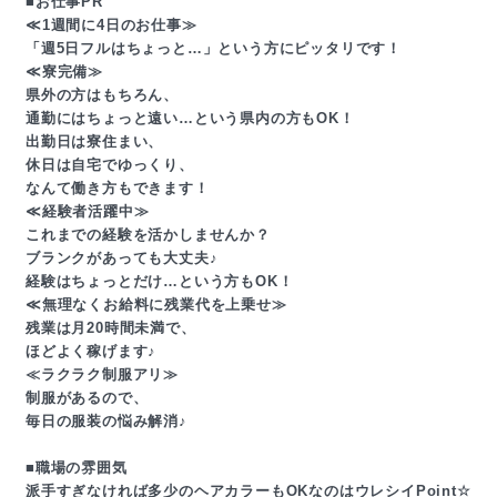
■お仕事PR
≪1週間に4日のお仕事≫
「週5日フルはちょっと…」という方にピッタリです！
≪寮完備≫
県外の方はもちろん、
通勤にはちょっと遠い…という県内の方もOK！
出勤日は寮住まい、
休日は自宅でゆっくり、
なんて働き方もできます！
≪経験者活躍中≫
これまでの経験を活かしませんか？
ブランクがあっても大丈夫♪
経験はちょっとだけ…という方もOK！
≪無理なくお給料に残業代を上乗せ≫
残業は月20時間未満で、
ほどよく稼げます♪
≪ラクラク制服アリ≫
制服があるので、
毎日の服装の悩み解消♪
■職場の雰囲気
派手すぎなければ多少のヘアカラーもOKなのはウレシイPoint☆