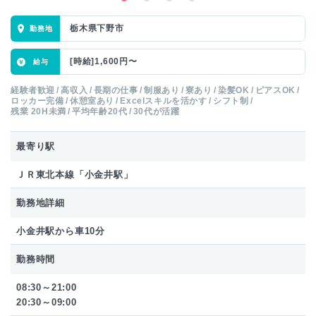
栃木県下野市
[時給]1,600円〜
経験者歓迎
高収入
長期の仕事
制服あり
寮あり
染髪OK
ピアスOK
ロッカー完備
休憩室あり
Excelスキルを活かす
シフト制
残業 20H未満
平均年齢20代
30代が活躍
最寄り駅
ＪＲ東北本線「小金井駅」
勤務地詳細
小金井駅から車10分
勤務時間
08:30～21:00
20:30～09:00