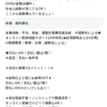
20代が多数活躍中！
社会人経験が浅くてもOK！
ここから経験積んでいきましょ！
待遇・福利厚生
各種保険・手当、有給、通勤交通費別途支給 ※就業先による◆
オンライン医師相談サポート(24H対応)◆試用期間あり(14日間)
※喫煙環境：禁煙・分煙（就業先による）
◆日払いOK！支払い額は7割！
※規定・支払い条件有
≪当社の就業3大メリット！！≫
★給料日より前にお給料GET★
日払いOK！支払い額は7割！
即払いOKのオシゴトもあり！
★来社登録不要！ノンストップで職場見学！
オンライン登録でスピード就業もOK！