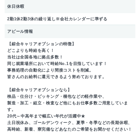
休日休暇
2勤1休2勤3休の繰り返し※会社カレンダーに準ずる
アピール情報
【綜合キャリアオプションの特徴】
どこよりも時給を高く！
当社は全国各地に拠点多数！
同じ就業場所において時給No.1を目指しています！
事務処理の自動化により間接コストを削減。
皆さんのお給料に還元できるよう努めております。
【綜合キャリアオプションなら】
検品・仕分け・ピッキング・梱包などの軽作業や、
製造・加工・組立・検査など他にもお仕事多数ご用意していま
す。
20代～中高年まで幅広い年代が活躍中★
土日祝休み、ゴールデンウィーク、夏季・冬季などの長期休暇、
高時給、新着、寮完備などあなたのご希望をお聞かせください！