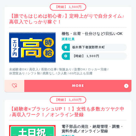
【時給】 1,500円
【誰でもはじめは初心者♪】定時上がりで自分タイム♪
高収入でしっかり稼ぐ！
梱包・出荷・仕分けなど/日払いOK
派遣社員
栃木県下都賀郡野木町
【時給】 1,500円
未経験者OK
高収入
長期の仕事
制服あり
染髪OK
ロッカー完備
休憩室あり
シフト制
残業なし
少人数
40代以上も活躍
MORE
【時給】 1,450円
【経験者×ブラッシュUP！！】女性も多数カツヤク中
♪高収入ワーク！／オンライン登録
電子部品の発注・納期管理・調整・
資料作成／オンライン登録