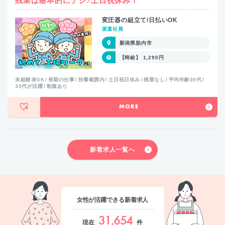
残業は基本的にナシ♪土日祝休み！
変圧器の組立て/日払いOK
派遣社員
新潟県胎内市
【時給】 1,290円
未経験者OK
長期の仕事
扶養範囲内
土日祝日休み
残業なし
平均年齢20代
30代が活躍
制服あり
MORE
新着求人一覧へ
女性が活躍できる新着求人
31,654
現在
件