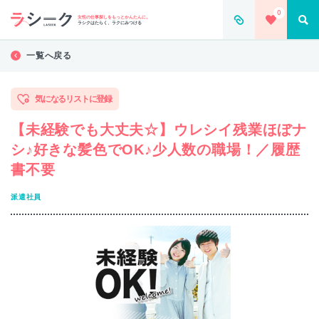
0
女性の仕事探しをもっとかんたんに。
ラシクはたらく、ラクにみつける
一覧へ戻る
気になるリストに登録
【未経験でも大丈夫☆】ウレシイ残業ほぼナ
シ♪好きな髪色でOK♪少人数の職場！／履歴
書不要
派遣社員