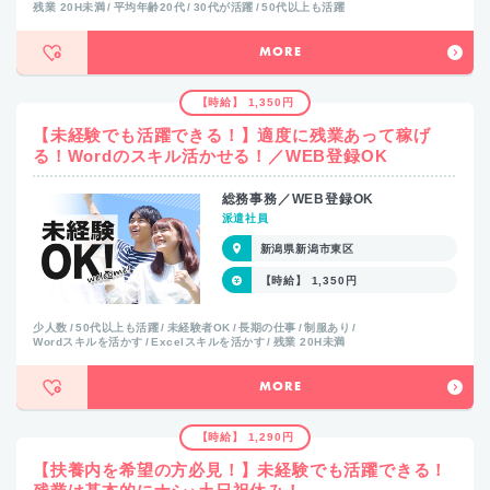
残業 20H未満
平均年齢20代
30代が活躍
50代以上も活躍
MORE
【時給】 1,350円
【未経験でも活躍できる！】適度に残業あって稼げ
る！Wordのスキル活かせる！／WEB登録OK
総務事務／WEB登録OK
派遣社員
新潟県新潟市東区
【時給】 1,350円
少人数
50代以上も活躍
未経験者OK
長期の仕事
制服あり
Wordスキルを活かす
Excelスキルを活かす
残業 20H未満
MORE
【時給】 1,290円
【扶養内を希望の方必見！】未経験でも活躍できる！