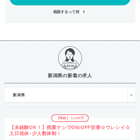
相談するって何
新潟県の新着の求人
新潟県
【時給】 1,220円
【未経験OK！】残業ナシでON/OFF切替☆ウレシイ☆
土日祝休♪少人数体制！