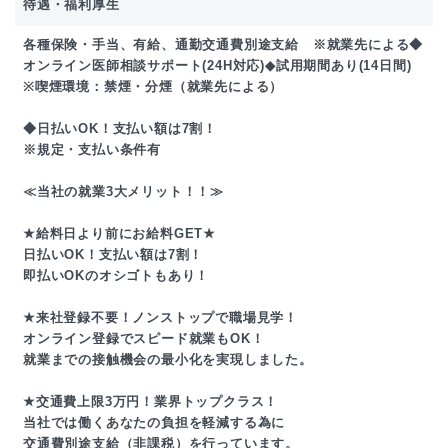
待遇・福利厚生
各種保険・手当、有給、通勤交通費別途支給 ※就業先による◆
オンライン医師相談サポート(24H対応)◆試用期間あり(14日間)
※喫煙環境：禁煙・分煙（就業先による）
◆日払いOK！支払い額は7割！
※規定・支払い条件有
≪当社の就業3大メリット！！≫
★給料日より前にお給料GET★
日払いOK！支払い額は7割！
即払いOKのオシゴトもあり！
★来社登録不要！ノンストップで職場見学！
オンライン登録でスピード就業もOK！
就業までの接触機会の最小化を実現しました。
★交通費上限3万円！業界トップクラス！
当社では働くあなたの負担を軽減する為に
交通費別途支給（非課税）を行っています。