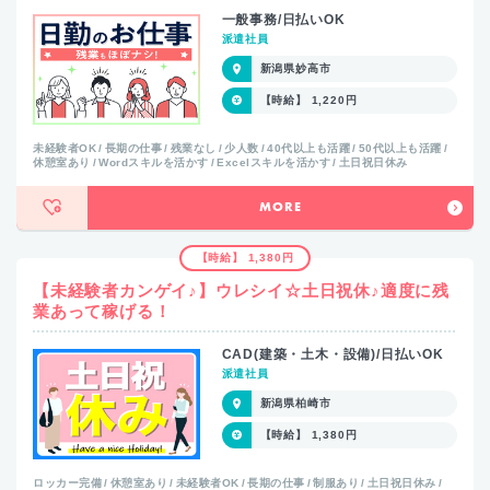
一般事務/日払いOK
派遣社員
新潟県妙高市
【時給】 1,220円
未経験者OK
長期の仕事
残業なし
少人数
40代以上も活躍
50代以上も活躍
休憩室あり
Wordスキルを活かす
Excelスキルを活かす
土日祝日休み
MORE
【時給】 1,380円
【未経験者カンゲイ♪】ウレシイ☆土日祝休♪適度に残
業あって稼げる！
CAD(建築・土木・設備)/日払いOK
派遣社員
新潟県柏崎市
【時給】 1,380円
ロッカー完備
休憩室あり
未経験者OK
長期の仕事
制服あり
土日祝日休み