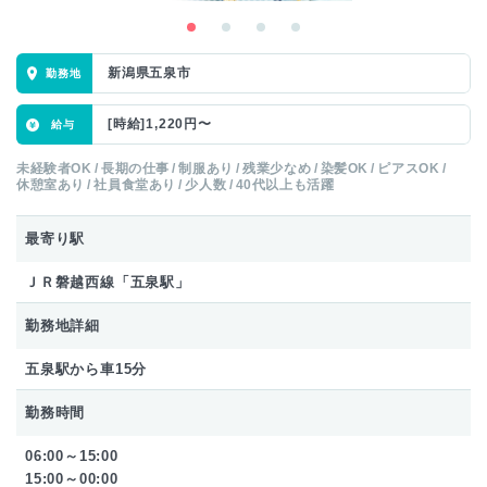
新潟県五泉市
[時給]1,220円〜
未経験者OK
長期の仕事
制服あり
残業少なめ
染髪OK
ピアスOK
休憩室あり
社員食堂あり
少人数
40代以上も活躍
最寄り駅
ＪＲ磐越西線「五泉駅」
勤務地詳細
五泉駅から車15分
勤務時間
06:00～15:00
15:00～00:00