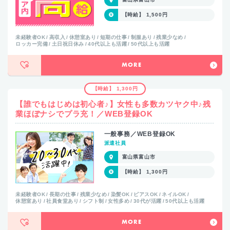
【時給】 1,500円
未経験者OK
高収入
休憩室あり
短期の仕事
制服あり
残業少なめ
ロッカー完備
土日祝日休み
40代以上も活躍
50代以上も活躍
MORE
【時給】 1,300円
【誰でもはじめは初心者♪】女性も多数カツヤク中♪残
業ほぼナシでプラ充！／WEB登録OK
一般事務／WEB登録OK
派遣社員
富山県富山市
【時給】 1,300円
未経験者OK
長期の仕事
残業少なめ
染髪OK
ピアスOK
ネイルOK
休憩室あり
社員食堂あり
シフト制
女性多め
30代が活躍
50代以上も活躍
MORE