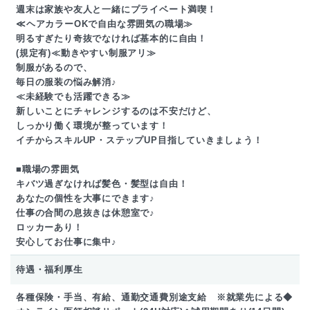
週末は家族や友人と一緒にプライベート満喫！
≪ヘアカラーOKで自由な雰囲気の職場≫
明るすぎたり奇抜でなければ基本的に自由！
(規定有)≪動きやすい制服アリ≫
制服があるので、
毎日の服装の悩み解消♪
≪未経験でも活躍できる≫
新しいことにチャレンジするのは不安だけど、
しっかり働く環境が整っています！
イチからスキルUP・ステップUP目指していきましょう！
■職場の雰囲気
キバツ過ぎなければ髪色・髪型は自由！
あなたの個性を大事にできます♪
仕事の合間の息抜きは休憩室で♪
ロッカーあり！
安心してお仕事に集中♪
待遇・福利厚生
各種保険・手当、有給、通勤交通費別途支給 ※就業先による◆