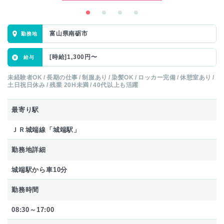
富山県南砺市
[時給]1,300円〜
未経験者OK
長期の仕事
制服あり
染髪OK
ロッカー完備
休憩室あり
土日祝日休み
残業 20H未満
40代以上も活躍
最寄り駅
ＪＲ城端線「城端駅」
勤務地詳細
城端駅から車10分
勤務時間
08:30～17:00