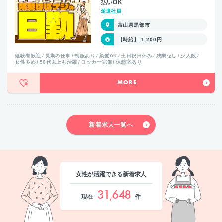
払いOK
派遣社員
富山県黒部市
【時給】 1,200円
経験者歓迎
長期の仕事
制服あり
染髪OK
土日祝日休み
残業なし
少人数
女性多め
50代以上も活躍
ロッカー完備
休憩室あり
MORE
新着求人一覧へ
女性が活躍できる新着求人
31,648
現在
件