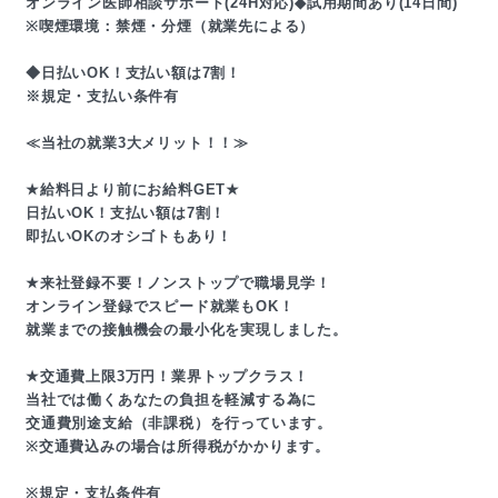
オンライン医師相談サポート(24H対応)◆試用期間あり(14日間)
※喫煙環境：禁煙・分煙（就業先による）
◆日払いOK！支払い額は7割！
※規定・支払い条件有
≪当社の就業3大メリット！！≫
★給料日より前にお給料GET★
日払いOK！支払い額は7割！
即払いOKのオシゴトもあり！
★来社登録不要！ノンストップで職場見学！
オンライン登録でスピード就業もOK！
就業までの接触機会の最小化を実現しました。
★交通費上限3万円！業界トップクラス！
当社では働くあなたの負担を軽減する為に
交通費別途支給（非課税）を行っています。
※交通費込みの場合は所得税がかかります。
※規定・支払条件有