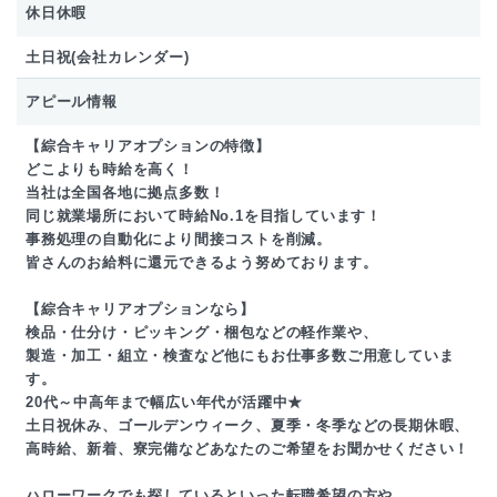
休日休暇
土日祝(会社カレンダー)
アピール情報
【綜合キャリアオプションの特徴】
どこよりも時給を高く！
当社は全国各地に拠点多数！
同じ就業場所において時給No.1を目指しています！
事務処理の自動化により間接コストを削減。
皆さんのお給料に還元できるよう努めております。
【綜合キャリアオプションなら】
検品・仕分け・ピッキング・梱包などの軽作業や、
製造・加工・組立・検査など他にもお仕事多数ご用意していま
す。
20代～中高年まで幅広い年代が活躍中★
土日祝休み、ゴールデンウィーク、夏季・冬季などの長期休暇、
高時給、新着、寮完備などあなたのご希望をお聞かせください！
ハローワークでも探しているといった転職希望の方や