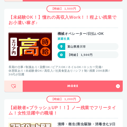
【時給】 1,500円
【未経験OK！】憧れの高収入Work！！程よい残業で
お小遣い稼ぎ♪
機械オペレーター/日払いOK
派遣社員
富山県滑川市
【時給】 1,500円
長期の仕事
制服あり
染髪OK
ピアスOK
ネイルOK
ロッカー完備
休憩室あり
未経験者OK
高収入
社員食堂あり
シフト制
残業 20H未満
30代が活躍
MORE
【時給】 1,200円
【経験者×ブラッシュUP！！】ノー残業でフリータイ
ム！女性活躍中の職場！
清掃・衛生(害虫駆除・消毒含む)/日