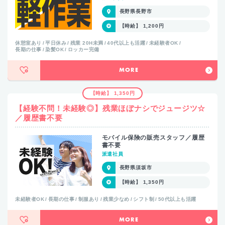
長野県長野市
【時給】 1,200円
休憩室あり
平日休み
残業 20H未満
40代以上も活躍
未経験者OK
長期の仕事
染髪OK
ロッカー完備
MORE
【時給】 1,350円
【経験不問！未経験◎】残業ほぼナシでジュージツ☆
／履歴書不要
モバイル保険の販売スタッフ／履歴
書不要
派遣社員
長野県須坂市
【時給】 1,350円
未経験者OK
長期の仕事
制服あり
残業少なめ
シフト制
50代以上も活躍
MORE