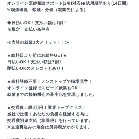
オンライン医師相談サポート(24H対応)◆試用期間あり(14日間)
※喫煙環境：禁煙・分煙（就業先による）
◆日払いOK！支払い額は7割！
※規定・支払い条件有
≪当社の就業3大メリット！！≫
★給料日より前にお給料GET★
日払いOK！支払い額は7割！
即払いOKのオシゴトもあり！
★来社登録不要！ノンストップで職場見学！
オンライン登録でスピード就業もOK！
就業までの接触機会の最小化を実現しました。
★交通費上限3万円！業界トップクラス！
当社では働くあなたの負担を軽減する為に
交通費別途支給（非課税）を行っています。
※交通費込みの場合は所得税がかかります。