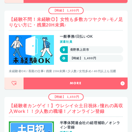
【時給】 1,400円
【経験不問！未経験◎】女性も多数カツヤク中♪モノ足
りない方に・残業20H未満♪
一般事務/日払いOK
派遣社員
長野県上田市
【時給】 1,400円
未経験者OK
長期の仕事
残業 20H未満
少人数
女性多め
40代以上も活躍
MORE
【時給】 1,450円
【経験者カンゲイ！】ウレシイ☆土日祝休♪憧れの高収
入Work！！少人数の職場！／オンライン登録
半導体関連会社の経理補助／オンラ
イン登録