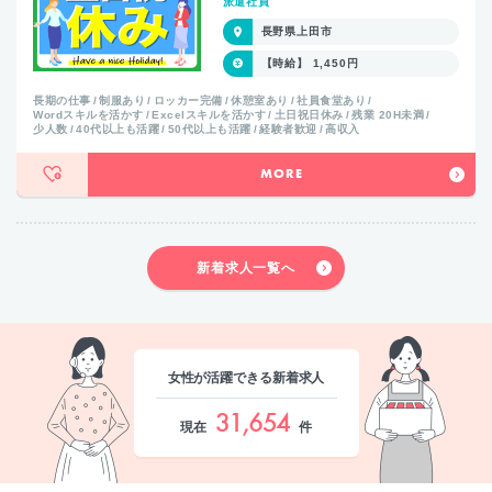
派遣社員
長野県上田市
【時給】 1,450円
長期の仕事
制服あり
ロッカー完備
休憩室あり
社員食堂あり
Wordスキルを活かす
Excelスキルを活かす
土日祝日休み
残業 20H未満
少人数
40代以上も活躍
50代以上も活躍
経験者歓迎
高収入
MORE
新着求人一覧へ
女性が活躍できる新着求人
31,654
現在
件