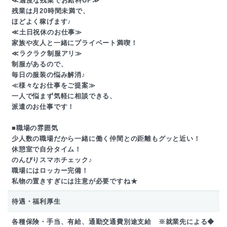
≪適度な残業でお給料UP≫
残業は月20時間未満で、
ほどよく稼げます♪
≪土日祝休のお仕事≫
家族や友人と一緒にプライベート満喫！
≪ラクラク制服アリ≫
制服があるので、
毎日の服装の悩み解消♪
≪様々なお仕事をご提案≫
一人で悩まず気軽に相談できる、
派遣のお仕事です！
■職場の雰囲気
少人数の職場だから一緒に働く仲間との距離もグッと近い！
休憩室で自分タイム！
のんびりスマホチェック♪
職場にはロッカー完備！
私物の置きすぎには注意が必要ですね★
待遇・福利厚生
各種保険・手当、有給、通勤交通費別途支給 ※就業先による◆