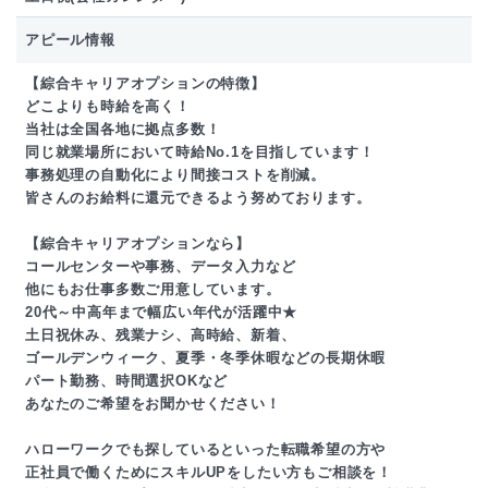
アピール情報
【綜合キャリアオプションの特徴】
どこよりも時給を高く！
当社は全国各地に拠点多数！
同じ就業場所において時給No.1を目指しています！
事務処理の自動化により間接コストを削減。
皆さんのお給料に還元できるよう努めております。
【綜合キャリアオプションなら】
コールセンターや事務、データ入力など
他にもお仕事多数ご用意しています。
20代～中高年まで幅広い年代が活躍中★
土日祝休み、残業ナシ、高時給、新着、
ゴールデンウィーク、夏季・冬季休暇などの長期休暇
パート勤務、時間選択OKなど
あなたのご希望をお聞かせください！
ハローワークでも探しているといった転職希望の方や
正社員で働くためにスキルUPをしたい方もご相談を！