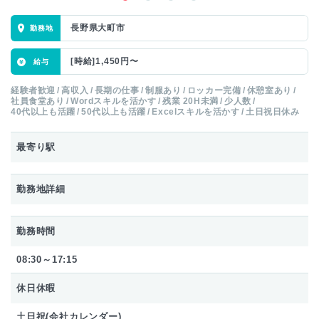
長野県大町市
[時給]1,450円〜
経験者歓迎
高収入
長期の仕事
制服あり
ロッカー完備
休憩室あり
社員食堂あり
Wordスキルを活かす
残業 20H未満
少人数
40代以上も活躍
50代以上も活躍
Excelスキルを活かす
土日祝日休み
最寄り駅
勤務地詳細
勤務時間
08:30～17:15
休日休暇
土日祝(会社カレンダー)