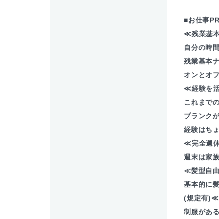
■お仕事P
≪残業基
自分の時
残業基本ナ
オンとオ
≪経験を
これまで
ブランクが
経験はち
≪完全週
週末は家
≪髪型自
基本的に
(規定有)
制服があ