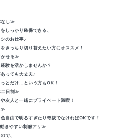
R
本なし≫
間をしっかり確保できる、
シのお仕事♪
フをきっちり切り替えたい方にオススメ！
活かせる≫
の経験を活かしませんか？
あっても大丈夫♪
ょっとだけ…という方もOK！
休二日制≫
族や友人と一緒にプライベート満喫！
由≫
髪色自由で明るすぎたり奇抜でなければOKです！
≪動きやすい制服アリ≫
るので、