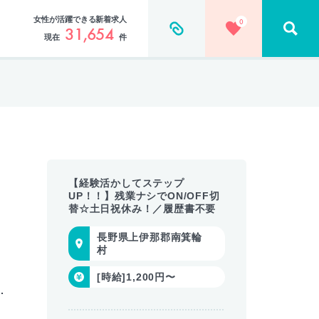
女性が活躍できる新着求人
0
31,654
現在
件
【経験活かしてステップ
UP！！】残業ナシでON/OFF切
替☆土日祝休み！／履歴書不要
長野県上伊那郡南箕輪
村
[時給]1,200円〜