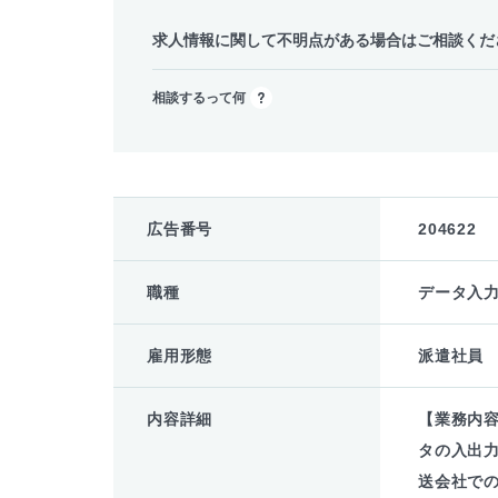
求人情報に関して不明点がある場合はご相談くだ
相談するって何
広告番号
204622
職種
データ入
雇用形態
派遣社員
内容詳細
【業務内
タの入出
送会社で