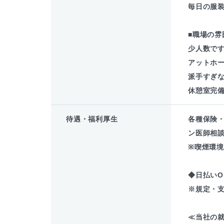
毎日の服装
■職場の雰
少人数で
アットホ
派手すぎな
休憩室完
待遇・福利厚生
各種保険
ン医師相談
※喫煙環
◆日払いO
※規定・
≪当社の就