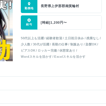
長野県上伊那郡南箕輪村
[時給]1,200円〜
50代以上も活躍
経験者歓迎
土日祝日休み
残業なし
少人数
30代が活躍
長期の仕事
制服あり
染髪OK
ピアスOK
ロッカー完備
休憩室あり
Wordスキルを活かす
Excelスキルを活かす