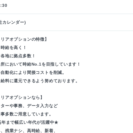
:30
社カレンダー)
ャリアオプションの特徴】
も時給を高く！
国各地に拠点多数！
所において時給No.1を目指しています！
の自動化により間接コストを削減。
お給料に還元できるよう努めております。
ャリアオプションなら】
ンターや事務、データ入力など
仕事多数ご用意しています。
高年まで幅広い年代が活躍中★
み、残業ナシ、高時給、新着、