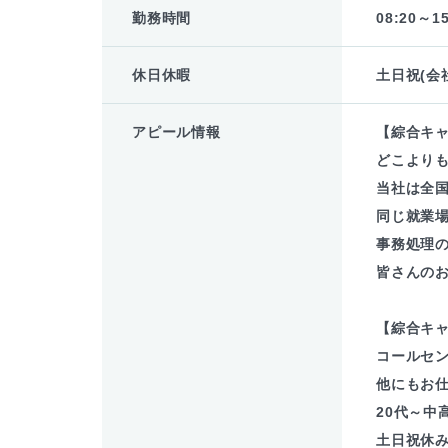
勤務時間
08:20～15
休日休暇
土日祝(会
アピール情報
【綜合キ
どこより
当社は全
同じ就業場
事務処理
皆さんの
【綜合キ
コールセ
他にもお
20代～中
土日祝休