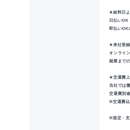
★給料日よ
日払いOK
即払いOK
★来社登
オンライ
就業まで
★交通費
当社では
交通費別
※交通費
※規定・