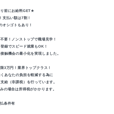
り前にお給料GET★
！支払い額は7割！
のオシゴトもあり！
録不要！ノンストップで職場見学！
ン登録でスピード就業もOK！
の接触機会の最小化を実現しました。
上限3万円！業界トップクラス！
働くあなたの負担を軽減する為に
途支給（非課税）を行っています。
込みの場合は所得税がかかります。
支払条件有