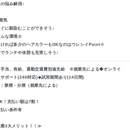
の悩み解消♪
囲気
すぐに馴染むことができそう♪
ームな環境☆
ければ多少のヘアカラーもOKなのはウレシイPoint☆
備でランチや休憩も充実しそう♪
・手当、有給、通勤交通費別途支給 ※就業先による◆オンライ
サポート(24H対応)◆試用期間あり(14日間)
境：禁煙・分煙（就業先による）
K！支払い額は7割！
支払い条件有
業3大メリット！！≫