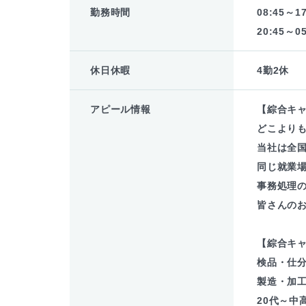
勤務時間
08:45～17
20:45～05
休日休暇
4勤2休
アピール情報
【綜合キ
どこより
当社は全
同じ就業場
事務処理
皆さんの
【綜合キ
検品・仕
製造・加
20代～中