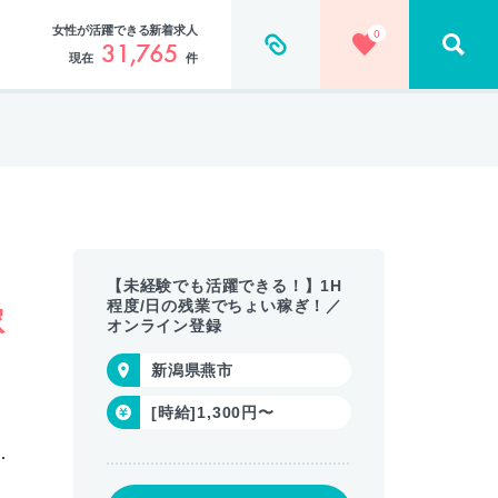
女性が活躍できる新着求人
0
31,765
現在
件
【未経験でも活躍できる！】1H
程度/日の残業でちょい稼ぎ！／
稼
オンライン登録
新潟県燕市
[時給]1,300円〜