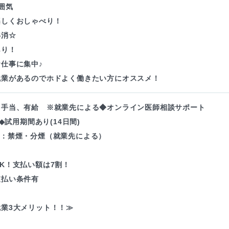
囲気
楽しくおしゃべり！
解消☆
あり！
仕事に集中♪
残業があるのでホドよく働きたい方にオススメ！
・手当、有給 ※就業先による◆オンライン医師相談サポート
)◆試用期間あり(14日間)
境：禁煙・分煙（就業先による）
K！支払い額は7割！
支払い条件有
業3大メリット！！≫