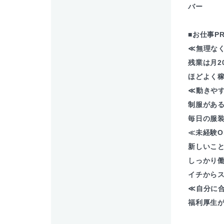
バー
■お仕事P
≪無理な
残業は月2
ほどよく稼
≪動きや
制服があ
毎日の服装
≪未経験O
新しいこ
しっかり
イチからス
≪自分に
福利厚生