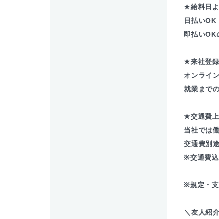
★給料日よ
日払いOK
即払いOK
★来社登
オンライ
就業まで
★交通費
当社では
交通費別
※交通費
※規定・
＼友人紹介