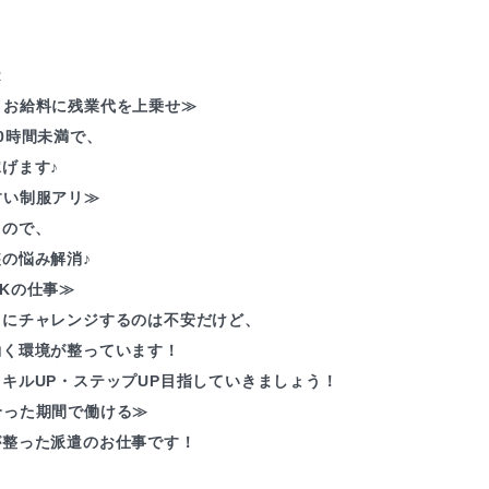
R
くお給料に残業代を上乗せ≫
0時間未満で、
げます♪
すい制服アリ≫
るので、
の悩み解消♪
Kの仕事≫
とにチャレンジするのは不安だけど、
働く環境が整っています！
キルUP・ステップUP目指していきましょう！
合った期間で働ける≫
が整った派遣のお仕事です！