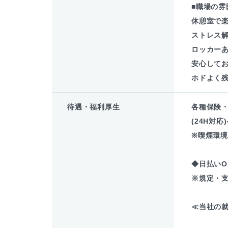
■職場の雰
休憩室で
ストレス
ロッカー
安心してお
ホドよく
待遇・福利厚生
各種保険
(24H対応
※喫煙環
◆日払いO
※規定・
≪当社の就