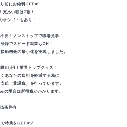
り前にお給料GET★
！支払い額は7割！
のオシゴトもあり！
録不要！ノンストップで職場見学！
ン登録でスピード就業もOK！
の接触機会の最小化を実現しました。
上限3万円！業界トップクラス！
働くあなたの負担を軽減する為に
途支給（非課税）を行っています。
込みの場合は所得税がかかります。
支払条件有
で特典をGET★／