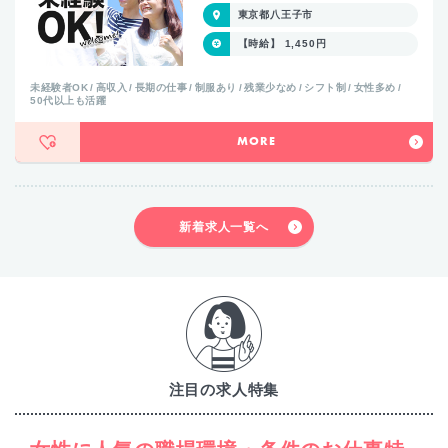
東京都八王子市
【時給】 1,450円
未経験者OK
高収入
長期の仕事
制服あり
残業少なめ
シフト制
女性多め
50代以上も活躍
MORE
新着求人一覧へ
注目の求人特集