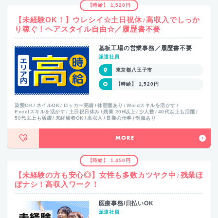
【時給】 1,520円
【未経験OK！】ウレシイ☆土日祝休♪高収入でしっか
り稼ぐ！ヘアスタイル自由☆／履歴書不要
基板工場の営業事務／履歴書不要
派遣社員
東京都八王子市
【時給】 1,520円
染髪OK
ネイルOK
ロッカー完備
休憩室あり
Wordスキルを活かす
Excelスキルを活かす
土日祝日休み
残業 20H以上
少人数
40代以上も活躍
50代以上も活躍
未経験者OK
高収入
長期の仕事
制服あり
MORE
【時給】 1,450円
【未経験の方も安心◎】女性も多数カツヤク中♪残業ほ
ぼナシ！高収入ワーク！
医療事務/日払いOK
派遣社員