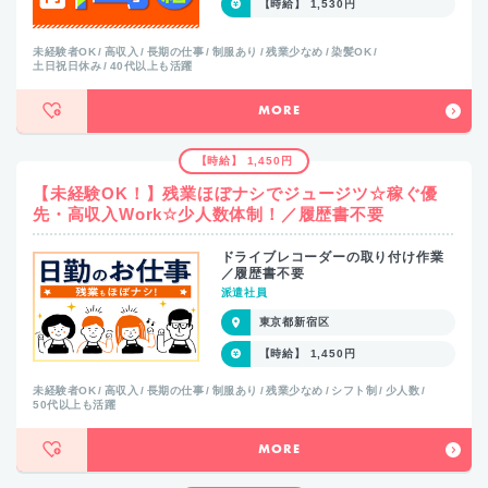
【時給】 1,530円
未経験者OK
高収入
長期の仕事
制服あり
残業少なめ
染髪OK
土日祝日休み
40代以上も活躍
MORE
【時給】 1,450円
【未経験OK！】残業ほぼナシでジュージツ☆稼ぐ優
先・高収入Work☆少人数体制！／履歴書不要
ドライブレコーダーの取り付け作業
／履歴書不要
派遣社員
東京都新宿区
【時給】 1,450円
未経験者OK
高収入
長期の仕事
制服あり
残業少なめ
シフト制
少人数
50代以上も活躍
MORE