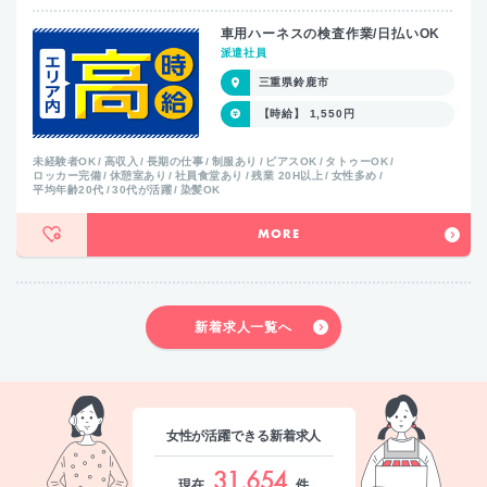
車用ハーネスの検査作業/日払いOK
派遣社員
三重県鈴鹿市
【時給】 1,550円
未経験者OK
高収入
長期の仕事
制服あり
ピアスOK
タトゥーOK
ロッカー完備
休憩室あり
社員食堂あり
残業 20H以上
女性多め
平均年齢20代
30代が活躍
染髪OK
MORE
新着求人一覧へ
女性が活躍できる新着求人
31,654
現在
件