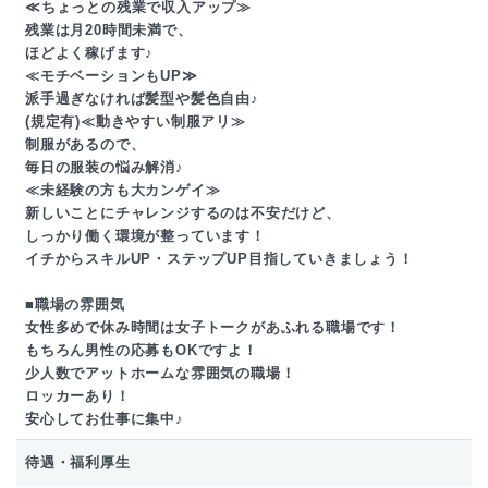
≪ちょっとの残業で収入アップ≫
残業は月20時間未満で、
ほどよく稼げます♪
≪モチベーションもUP≫
派手過ぎなければ髪型や髪色自由♪
(規定有)≪動きやすい制服アリ≫
制服があるので、
毎日の服装の悩み解消♪
≪未経験の方も大カンゲイ≫
新しいことにチャレンジするのは不安だけど、
しっかり働く環境が整っています！
イチからスキルUP・ステップUP目指していきましょう！
■職場の雰囲気
女性多めで休み時間は女子トークがあふれる職場です！
もちろん男性の応募もOKですよ！
少人数でアットホームな雰囲気の職場！
ロッカーあり！
安心してお仕事に集中♪
待遇・福利厚生