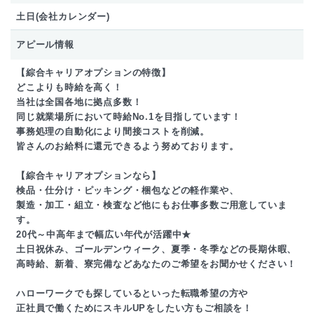
土日(会社カレンダー)
アピール情報
【綜合キャリアオプションの特徴】
どこよりも時給を高く！
当社は全国各地に拠点多数！
同じ就業場所において時給No.1を目指しています！
事務処理の自動化により間接コストを削減。
皆さんのお給料に還元できるよう努めております。
【綜合キャリアオプションなら】
検品・仕分け・ピッキング・梱包などの軽作業や、
製造・加工・組立・検査など他にもお仕事多数ご用意していま
す。
20代～中高年まで幅広い年代が活躍中★
土日祝休み、ゴールデンウィーク、夏季・冬季などの長期休暇、
高時給、新着、寮完備などあなたのご希望をお聞かせください！
ハローワークでも探しているといった転職希望の方や
正社員で働くためにスキルUPをしたい方もご相談を！