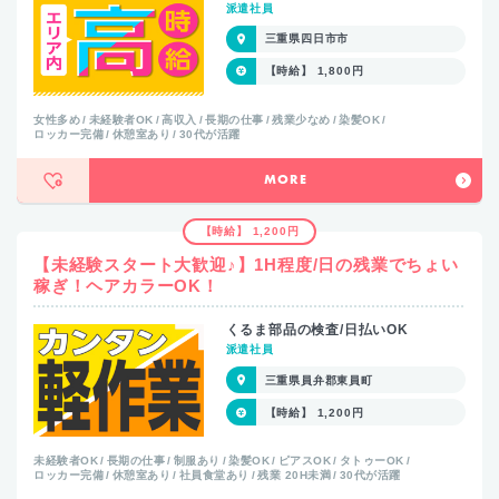
派遣社員
三重県四日市市
【時給】 1,800円
女性多め
未経験者OK
高収入
長期の仕事
残業少なめ
染髪OK
ロッカー完備
休憩室あり
30代が活躍
MORE
【時給】 1,200円
【未経験スタート大歓迎♪】1H程度/日の残業でちょい
稼ぎ！ヘアカラーOK！
くるま部品の検査/日払いOK
派遣社員
三重県員弁郡東員町
【時給】 1,200円
未経験者OK
長期の仕事
制服あり
染髪OK
ピアスOK
タトゥーOK
ロッカー完備
休憩室あり
社員食堂あり
残業 20H未満
30代が活躍