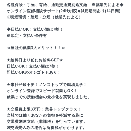
各種保険・手当、有給、通勤交通費別途支給 ※就業先による◆
オンライン医師相談サポート(24H対応)◆試用期間あり(14日間)
※喫煙環境：禁煙・分煙（就業先による）
◆日払いOK！支払い額は7割！
※規定・支払い条件有
≪当社の就業3大メリット！！≫
★給料日より前にお給料GET★
日払いOK！支払い額は7割！
即払いOKのオシゴトもあり！
★来社登録不要！ノンストップで職場見学！
オンライン登録でスピード就業もOK！
就業までの接触機会の最小化を実現しました。
★交通費上限3万円！業界トップクラス！
当社では働くあなたの負担を軽減する為に
交通費別途支給（非課税）を行っています。
※交通費込みの場合は所得税がかかります。