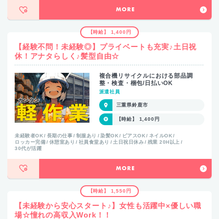
MORE
【時給】 1,400円
【経験不問！未経験◎】プライベートも充実♪土日祝
休！アナタらしく♪髪型自由☆
複合機リサイクルにおける部品調
整・検査・梱包/日払いOK
派遣社員
三重県鈴鹿市
【時給】 1,400円
未経験者OK
長期の仕事
制服あり
染髪OK
ピアスOK
ネイルOK
ロッカー完備
休憩室あり
社員食堂あり
土日祝日休み
残業 20H以上
30代が活躍
MORE
【時給】 1,550円
【未経験から安心スタート♪】女性も活躍中×優しい職
場☆憧れの高収入Work！！