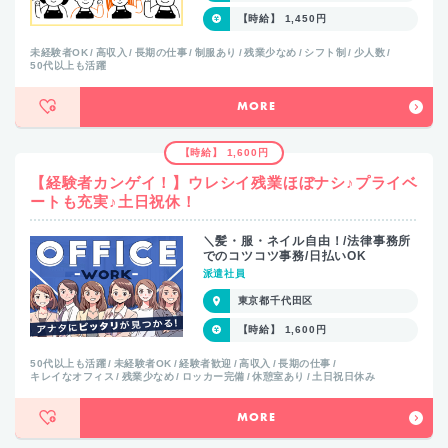
【時給】 1,450円
未経験者OK
高収入
長期の仕事
制服あり
残業少なめ
シフト制
少人数
50代以上も活躍
MORE
【時給】 1,600円
【経験者カンゲイ！】ウレシイ残業ほぼナシ♪プライベ
ートも充実♪土日祝休！
＼髪・服・ネイル自由！/法律事務所
でのコツコツ事務/日払いOK
派遣社員
東京都千代田区
【時給】 1,600円
50代以上も活躍
未経験者OK
経験者歓迎
高収入
長期の仕事
キレイなオフィス
残業少なめ
ロッカー完備
休憩室あり
土日祝日休み
MORE