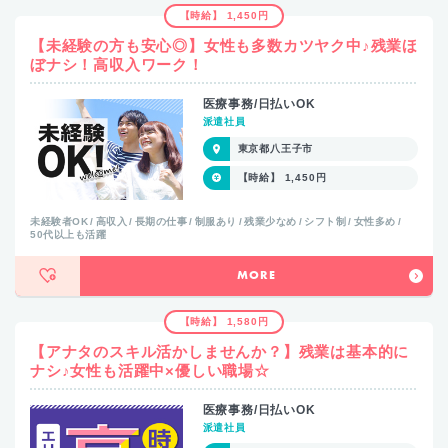
【時給】 1,450円
【未経験の方も安心◎】女性も多数カツヤク中♪残業ほ
ぼナシ！高収入ワーク！
医療事務/日払いOK
派遣社員
東京都八王子市
【時給】 1,450円
未経験者OK
高収入
長期の仕事
制服あり
残業少なめ
シフト制
女性多め
50代以上も活躍
MORE
【時給】 1,580円
【アナタのスキル活かしませんか？】残業は基本的に
ナシ♪女性も活躍中×優しい職場☆
医療事務/日払いOK
派遣社員