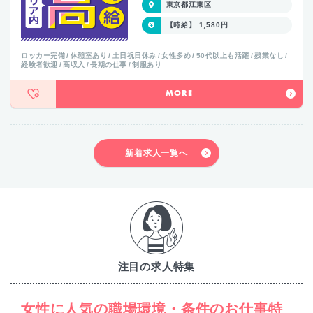
東京都江東区
【時給】 1,580円
ロッカー完備
休憩室あり
土日祝日休み
女性多め
50代以上も活躍
残業なし
経験者歓迎
高収入
長期の仕事
制服あり
MORE
新着求人一覧へ
注目の求人特集
女性に人気の職場環境・条件のお仕事特