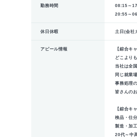
勤務時間
08:15～17
20:55～06
休日休暇
土日(会社
アピール情報
【綜合キ
どこより
当社は全
同じ就業場
事務処理
皆さんの
【綜合キ
検品・仕
製造・加
20代～中