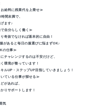
R
くお給料に残業代を上乗せ≫
0時間未満で、
げます♪
由で自分らしく働く≫
たり奇抜でなければ基本的に自由！
制服があると毎日の服選びに悩まずOK♪
Kの仕事≫
とにチャレンジするのは不安だけど、
働く環境が整っています！
キルUP・ステップUP目指していきましょう！
向いている仕事が探せる≫
などがあれば、
っかりサポートします！
囲気