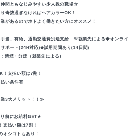
く仲間ともなじみやすい少人数の職場☆
たり奇抜過ぎなければヘアカラーOK！
残業があるのでホドよく働きたい方にオススメ！
・手当、有給、通勤交通費別途支給 ※就業先による◆オンライ
サポート(24H対応)◆試用期間あり(14日間)
境：禁煙・分煙（就業先による）
K！支払い額は7割！
支払い条件有
業3大メリット！！≫
り前にお給料GET★
！支払い額は7割！
のオシゴトもあり！