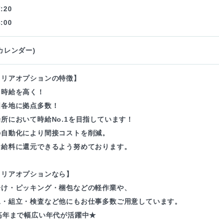
:20
:00
カレンダー)
ャリアオプションの特徴】
も時給を高く！
国各地に拠点多数！
所において時給No.1を目指しています！
の自動化により間接コストを削減。
お給料に還元できるよう努めております。
ャリアオプションなら】
分け・ピッキング・梱包などの軽作業や、
工・組立・検査など他にもお仕事多数ご用意しています。
高年まで幅広い年代が活躍中★