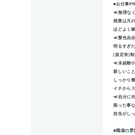
■お仕事P
≪無理な
残業は月2
ほどよく稼
≪髪色自
明るすぎ
(規定有)
≪未経験O
新しいこ
しっかり
イチからス
≪自分に
困った事
担当がし
■職場の雰