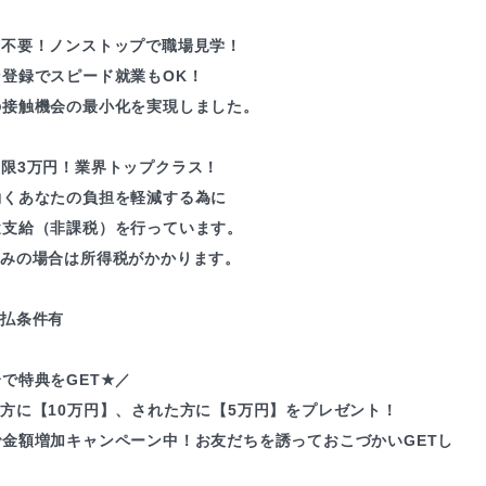
録不要！ノンストップで職場見学！
ン登録でスピード就業もOK！
の接触機会の最小化を実現しました。
上限3万円！業界トップクラス！
働くあなたの負担を軽減する為に
途支給（非課税）を行っています。
込みの場合は所得税がかかります。
支払条件有
で特典をGET★／
方に【10万円】、された方に【5万円】をプレゼント！
で金額増加キャンペーン中！お友だちを誘っておこづかいGETし