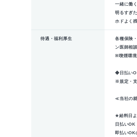
一緒に働
明るすぎ
ホドよく
待遇・福利厚生
各種保険
ン医師相談
※喫煙環
◆日払いO
※規定・
≪当社の就
★給料日よ
日払いOK
即払いOK