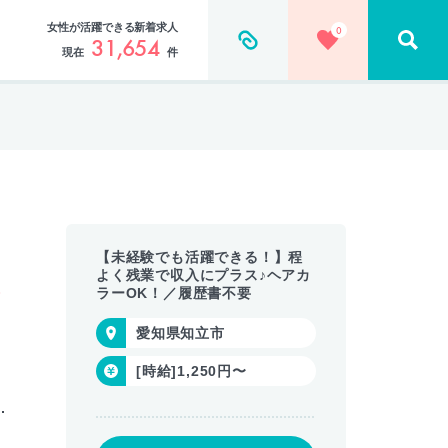
女性が活躍できる新着求人
0
31,654
現在
件
【未経験でも活躍できる！】程
よく残業で収入にプラス♪ヘアカ
♪
ラーOK！／履歴書不要
愛知県知立市
[時給]1,250円〜