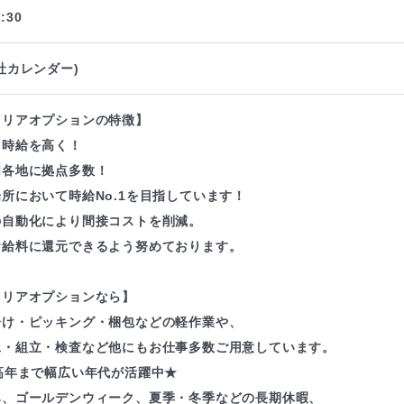
:30
社カレンダー)
ャリアオプションの特徴】
も時給を高く！
国各地に拠点多数！
所において時給No.1を目指しています！
の自動化により間接コストを削減。
お給料に還元できるよう努めております。
ャリアオプションなら】
分け・ピッキング・梱包などの軽作業や、
工・組立・検査など他にもお仕事多数ご用意しています。
高年まで幅広い年代が活躍中★
み、ゴールデンウィーク、夏季・冬季などの長期休暇、