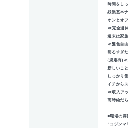
時間をし
残業基本ナ
オンとオ
≪完全週
週末は家
≪髪色自
明るすぎ
(規定有)
新しいこ
しっかり
イチからス
≪収入ア
高時給だ
■職場の雰
“コジンマ