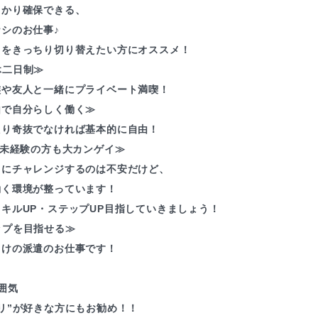
っかり確保できる、
シのお仕事♪
フをきっちり切り替えたい方にオススメ！
休二日制≫
族や友人と一緒にプライベート満喫！
由で自分らしく働く≫
たり奇抜でなければ基本的に自由！
≪未経験の方も大カンゲイ≫
とにチャレンジするのは不安だけど、
働く環境が整っています！
キルUP・ステップUP目指していきましょう！
ップを目指せる≫
らけの派遣のお仕事です！
囲気
リ”が好きな方にもお勧め！！