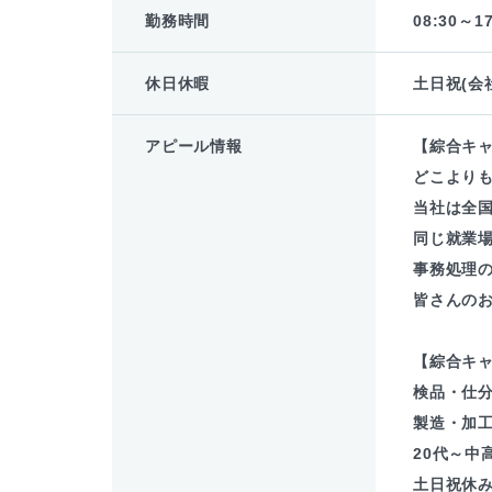
勤務時間
08:30～17
休日休暇
土日祝(会
アピール情報
【綜合キ
どこより
当社は全
同じ就業場
事務処理
皆さんの
【綜合キ
検品・仕
製造・加
20代～中
土日祝休