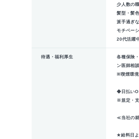
少人数の職
髪型・髪色
派手過ぎな
モチベーシ
20代活躍
待遇・福利厚生
各種保険
ン医師相談
※喫煙環
◆日払いO
※規定・
≪当社の就
★給料日よ