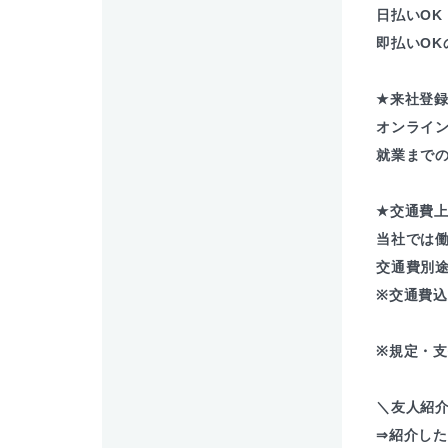
日払いOK
即払いOK
★来社登
オンライ
就業まで
★交通費
当社では
交通費別
※交通費
※規定・
＼友人紹介
⇒紹介した