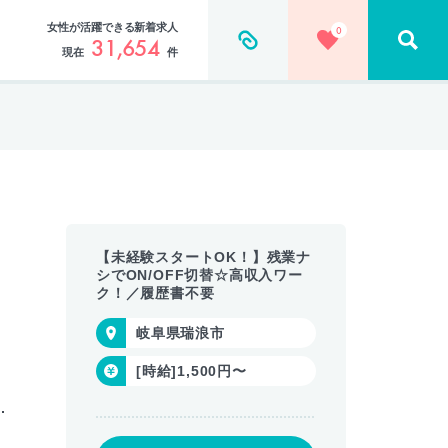
女性が活躍できる新着求人
0
31,654
現在
件
【未経験スタートOK！】残業ナ
シでON/OFF切替☆高収入ワー
ク！／履歴書不要
岐阜県瑞浪市
[時給]1,500円〜