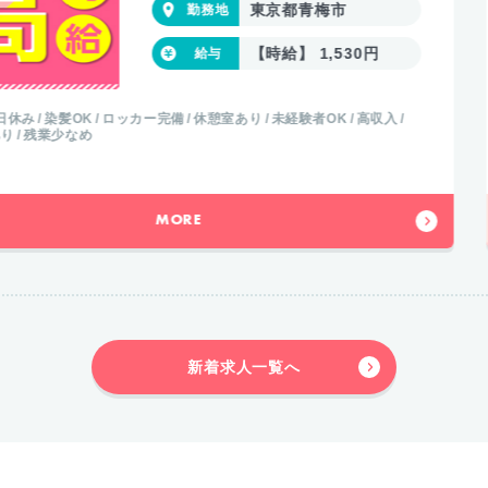
東京都青梅市
【時給】 1,530円
室あり
未経験者OK
高収入
未経験者OK
高収入
長期の仕
50代以上も活躍
新着求人一覧へ