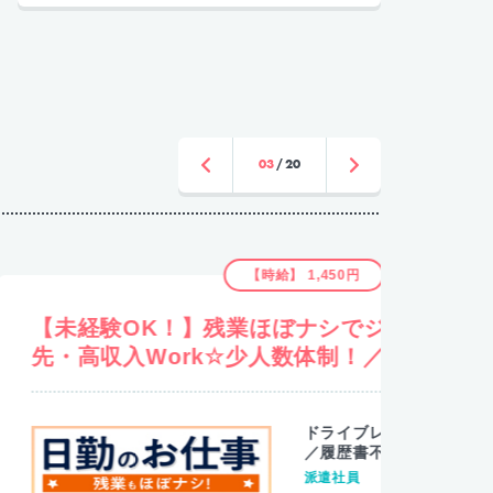
03
20
【時給】 1,450円
残業ほぼナシでジュージツ☆稼ぐ優
【経
☆少人数体制！／履歴書不要
しい
ドライブレコーダーの取り付け作業
／履歴書不要
派遣社員