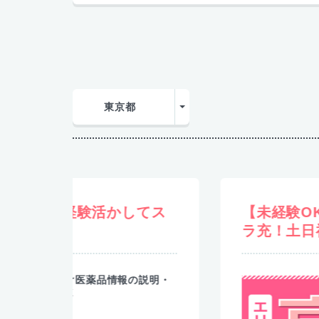
東京都
【時給】 1,530円
てス
【未経験OK！ビギナー活躍中♪
ラ充！土日祝休み！
説明・
フォークリ
派遣社員