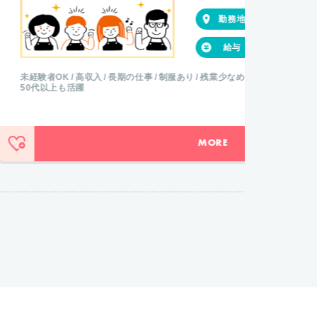
東京都新宿区
【時給】 1,450円
事
制服あり
残業少なめ
シフト制
少人数
経験者
Wor
MORE