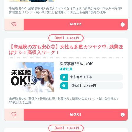
未経験者OK
経験者歓迎
高収入
キレイなオフィス
残業少なめ
ロッカー完備
休憩室あり
シフト制
40代以上も活躍
50代以上も活躍
長期の仕事
MORE
【時給】 1,450円
【未経験の方も安心◎】女性も多数カツヤク中♪残業ほ
ぼナシ！高収入ワーク！
医療事務/日払いOK
派遣社員
東京都八王子市
【時給】 1,450円
未経験者OK
高収入
長期の仕事
制服あり
残業少なめ
シフト制
女性多め
50代以上も活躍
MORE
【時給】 1,400円