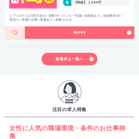
【時給】 1,530円
ピアスOK
土日祝日休み
染髪OK
ロッカー完備
休憩室あり
未経験者OK
高収入
長期の仕事
制服あり
残業少なめ
MORE
新着求人一覧へ
注目の求人特集
女性に人気の職場環境・条件のお仕事特
集