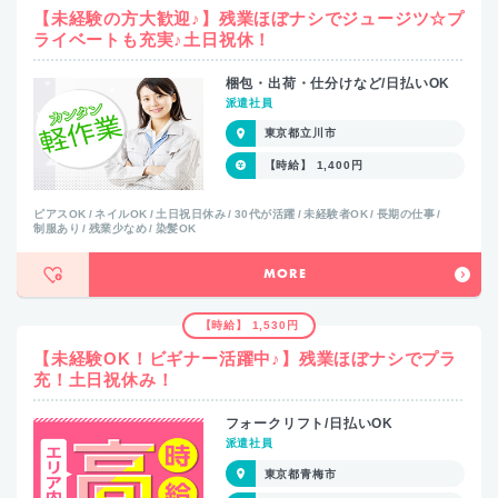
【未経験の方大歓迎♪】残業ほぼナシでジュージツ☆プ
ライベートも充実♪土日祝休！
梱包・出荷・仕分けなど/日払いOK
派遣社員
東京都立川市
【時給】 1,400円
ピアスOK
ネイルOK
土日祝日休み
30代が活躍
未経験者OK
長期の仕事
制服あり
残業少なめ
染髪OK
MORE
【時給】 1,530円
【未経験OK！ビギナー活躍中♪】残業ほぼナシでプラ
充！土日祝休み！
フォークリフト/日払いOK
派遣社員
東京都青梅市