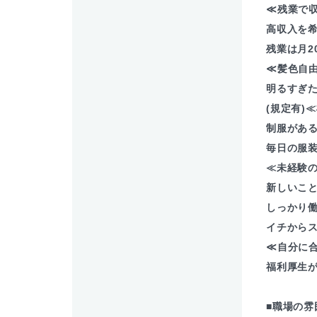
≪残業で
高収入を
残業は月2
≪髪色自
明るすぎ
(規定有)
制服があ
毎日の服装
≪未経験
新しいこ
しっかり
イチからス
≪自分に
福利厚生
■職場の雰