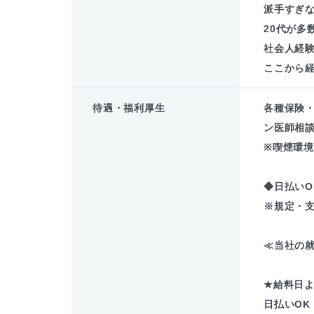
派手すぎな
20代が多
社会人経験
ここから
待遇・福利厚生
各種保険
ン医師相談
※喫煙環
◆日払いO
※規定・
≪当社の就
★給料日よ
日払いOK