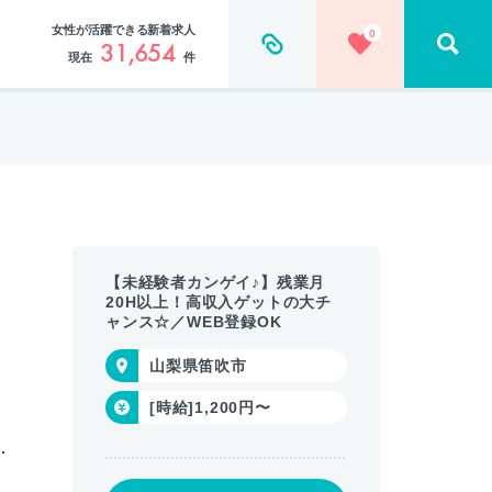
女性が活躍できる新着求人
0
31,654
現在
件
【未経験者カンゲイ♪】残業月
20H以上！高収入ゲットの大チ
ャンス☆／WEB登録OK
山梨県笛吹市
[時給]1,200円〜