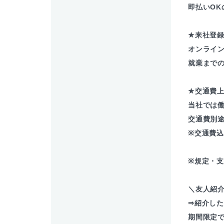
即払いOK
★来社登
オンライ
就業まで
★交通費
当社では
交通費別
※交通費
※規定・
＼友人紹介
⇒紹介した
期間限定