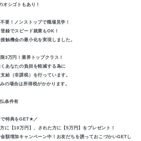
のオシゴトもあり！
録不要！ノンストップで職場見学！
ン登録でスピード就業もOK！
の接触機会の最小化を実現しました。
上限3万円！業界トップクラス！
働くあなたの負担を軽減する為に
途支給（非課税）を行っています。
込みの場合は所得税がかかります。
支払条件有
で特典をGET★／
方に【10万円】、された方に【5万円】をプレゼント！
で金額増加キャンペーン中！お友だちを誘っておこづかいGETし