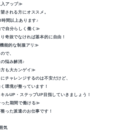
収入アップ≫
希望される方にオススメ。
0時間以上あります♪
由で自分らしく働く≫
たり奇抜でなければ基本的に自由！
≪機能的な制服アリ≫
るので、
の悩み解消♪
の方も大カンゲイ≫
とにチャレンジするのは不安だけど、
働く環境が整っています！
キルUP・ステップUP目指していきましょう！
合った期間で働ける≫
が整った派遣のお仕事です！
囲気