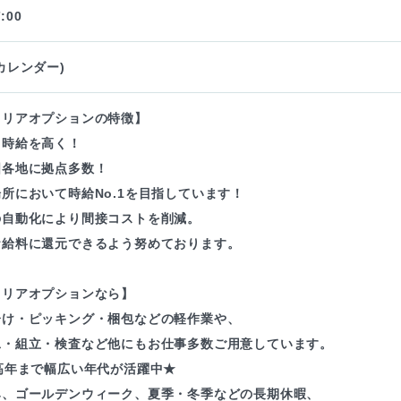
:00
カレンダー)
ャリアオプションの特徴】
も時給を高く！
国各地に拠点多数！
所において時給No.1を目指しています！
の自動化により間接コストを削減。
お給料に還元できるよう努めております。
ャリアオプションなら】
分け・ピッキング・梱包などの軽作業や、
工・組立・検査など他にもお仕事多数ご用意しています。
高年まで幅広い年代が活躍中★
み、ゴールデンウィーク、夏季・冬季などの長期休暇、