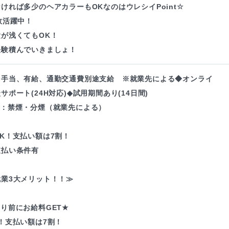
ければ多少のヘアカラーもOKなのはウレシイPoint☆
数活躍中！
が浅くてもOK！
経験積んでいきましょ！
・手当、有給、通勤交通費別途支給 ※就業先による◆オンライ
サポート(24H対応)◆試用期間あり(14日間)
境：禁煙・分煙（就業先による）
K！支払い額は7割！
支払い条件有
業3大メリット！！≫
り前にお給料GET★
！支払い額は7割！