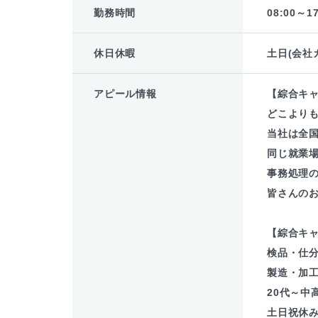
勤務時間
08:00～17
休日休暇
土日(会社
アピール情報
【綜合キ
どこより
当社は全
同じ就業場
事務処理
皆さんの
【綜合キ
検品・仕
製造・加
20代～中
土日祝休