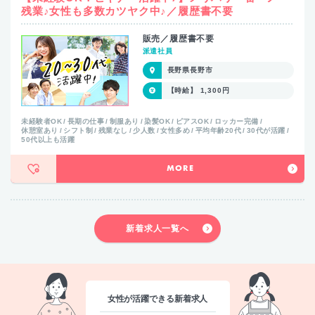
残業♪女性も多数カツヤク中♪／履歴書不要
販売／履歴書不要
派遣社員
長野県長野市
【時給】 1,300円
未経験者OK
長期の仕事
制服あり
染髪OK
ピアスOK
ロッカー完備
休憩室あり
シフト制
残業なし
少人数
女性多め
平均年齢20代
30代が活躍
50代以上も活躍
MORE
新着求人一覧へ
女性が活躍できる新着求人