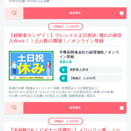
30代が活躍
50代以上も活躍
MORE
【時給】 1,450円
【経験者カンゲイ！】ウレシイ☆土日祝休♪憧れの高収
入Work！！少人数の職場！／オンライン登録
半導体関連会社の経理補助／オンラ
イン登録
派遣社員
長野県上田市
【時給】 1,450円
長期の仕事
制服あり
ロッカー完備
休憩室あり
社員食堂あり
Wordスキルを活かす
Excelスキルを活かす
土日祝日休み
残業 20H未満
少人数
40代以上も活躍
50代以上も活躍
経験者歓迎
高収入
MORE
【時給】 1,300円
【未経験OK！ビギナー活躍中♪】メリハリ一番・ノー