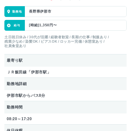
長野県伊那市
[時給]1,350円〜
土日祝日休み
30代が活躍
経験者歓迎
長期の仕事
制服あり
残業少なめ
染髪OK
ピアスOK
ロッカー完備
休憩室あり
社員食堂あり
最寄り駅
ＪＲ飯田線「伊那市駅」
勤務地詳細
伊那市駅からバス8分
勤務時間
08:20～17:20
休日休暇