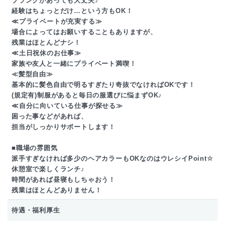
ブランクがあっても大丈夫♪
経験はちょっとだけ…という方もOK！
≪プライベートが充実する≫
場合によってはお願いすることもありますが、
残業はほとんどナシ！
≪土日祝休のお仕事≫
家族や友人と一緒にプライベート満喫！
≪髪型自由≫
基本的に髪色自由で明るすぎたり奇抜でなければOKです！
(規定有)制服があると毎日の服選びに悩まずOK♪
≪自分に向いている仕事が探せる≫
困った事などがあれば、
担当がしっかりサポートします！
■職場の雰囲気
派手すぎなければ多少のヘアカラーもOKなのはウレシイPoint☆
休憩室で楽しくランチ♪
時間があれば昼寝もしちゃおう！
残業はほとんどありません！
待遇・福利厚生