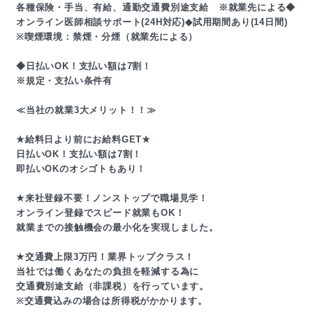
各種保険・手当、有給、通勤交通費別途支給 ※就業先による◆
オンライン医師相談サポート(24H対応)◆試用期間あり(14日間)
※喫煙環境：禁煙・分煙（就業先による）
◆日払いOK！支払い額は7割！
※規定・支払い条件有
≪当社の就業3大メリット！！≫
★給料日より前にお給料GET★
日払いOK！支払い額は7割！
即払いOKのオシゴトもあり！
★来社登録不要！ノンストップで職場見学！
オンライン登録でスピード就業もOK！
就業までの接触機会の最小化を実現しました。
★交通費上限3万円！業界トップクラス！
当社では働くあなたの負担を軽減する為に
交通費別途支給（非課税）を行っています。
※交通費込みの場合は所得税がかかります。