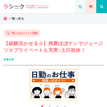
0
女性の仕事探しをもっとかんたんに。
ラシクはたらく、ラクにみつける
一覧へ戻る
気になるリストに登録
【経験活かせる☆】残業ほぼナシでジュージ
ツ☆プライベートも充実♪土日祝休！
派遣社員