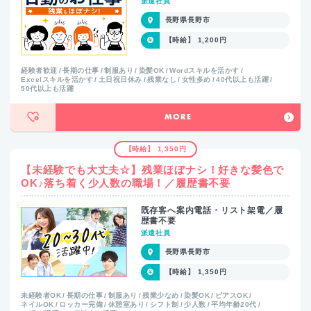
派遣社員
長野県長野市
【時給】 1,200円
経験者歓迎
長期の仕事
制服あり
染髪OK
Wordスキルを活かす
Excelスキルを活かす
土日祝日休み
残業なし
女性多め
40代以上も活躍
50代以上も活躍
MORE
【時給】 1,350円
【未経験でも大丈夫☆】残業ほぼナシ！好きな髪色で
OK♪落ち着く少人数の職場！／履歴書不要
既存客へ案内電話・リスト架電／履
歴書不要
派遣社員
長野県長野市
【時給】 1,350円
未経験者OK
長期の仕事
制服あり
残業少なめ
染髪OK
ピアスOK
ネイルOK
ロッカー完備
休憩室あり
シフト制
少人数
平均年齢20代