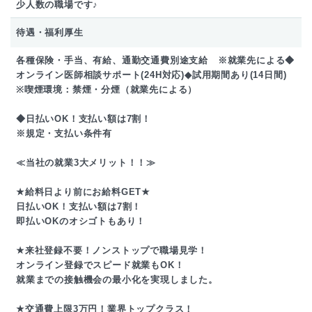
少人数の職場です♪
待遇・福利厚生
各種保険・手当、有給、通勤交通費別途支給 ※就業先による◆
オンライン医師相談サポート(24H対応)◆試用期間あり(14日間)
※喫煙環境：禁煙・分煙（就業先による）
◆日払いOK！支払い額は7割！
※規定・支払い条件有
≪当社の就業3大メリット！！≫
★給料日より前にお給料GET★
日払いOK！支払い額は7割！
即払いOKのオシゴトもあり！
★来社登録不要！ノンストップで職場見学！
オンライン登録でスピード就業もOK！
就業までの接触機会の最小化を実現しました。
★交通費上限3万円！業界トップクラス！