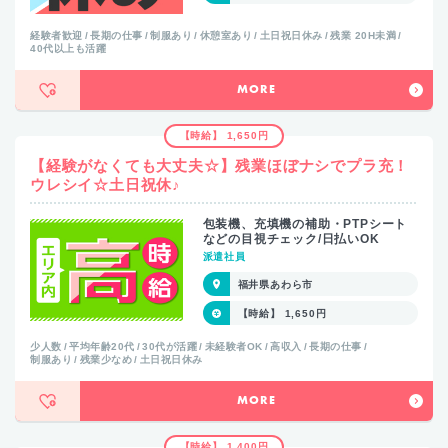
経験者歓迎
長期の仕事
制服あり
休憩室あり
土日祝日休み
残業 20H未満
40代以上も活躍
MORE
【時給】 1,650円
【経験がなくても大丈夫☆】残業ほぼナシでプラ充！
ウレシイ☆土日祝休♪
包装機、充填機の補助・PTPシート
などの目視チェック/日払いOK
派遣社員
福井県あわら市
【時給】 1,650円
少人数
平均年齢20代
30代が活躍
未経験者OK
高収入
長期の仕事
制服あり
残業少なめ
土日祝日休み
MORE
【時給】 1,400円