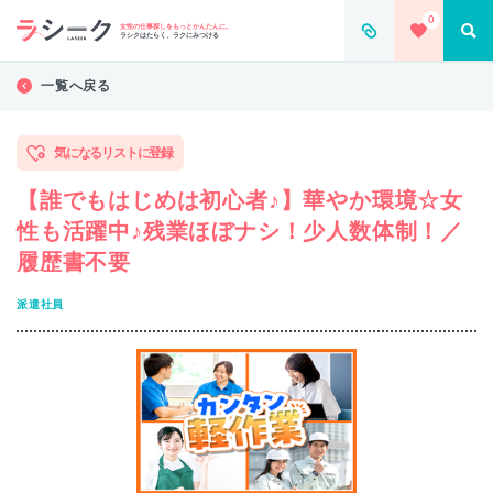
0
女性の仕事探しをもっとかんたんに。
ラシクはたらく、ラクにみつける
一覧へ戻る
気になるリストに登録
【誰でもはじめは初心者♪】華やか環境☆女
性も活躍中♪残業ほぼナシ！少人数体制！／
履歴書不要
派遣社員