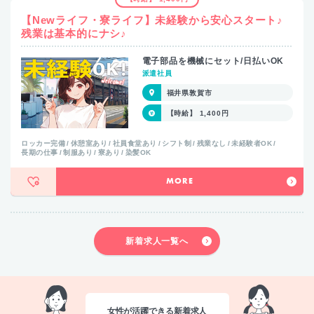
【Newライフ・寮ライフ】未経験から安心スタート♪
残業は基本的にナシ♪
電子部品を機械にセット/日払いOK
派遣社員
福井県敦賀市
【時給】 1,400円
ロッカー完備
休憩室あり
社員食堂あり
シフト制
残業なし
未経験者OK
長期の仕事
制服あり
寮あり
染髪OK
MORE
新着求人一覧へ
女性が活躍できる新着求人