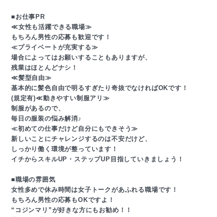
■お仕事PR
≪女性も活躍できる職場≫
もちろん男性の応募も歓迎です！
≪プライベートが充実する≫
場合によってはお願いすることもありますが、
残業はほとんどナシ！
≪髪型自由≫
基本的に髪色自由で明るすぎたり奇抜でなければOKです！
(規定有)≪動きやすい制服アリ≫
制服があるので、
毎日の服装の悩み解消♪
≪初めての仕事だけど自分にもできそう≫
新しいことにチャレンジするのは不安だけど、
しっかり働く環境が整っています！
イチからスキルUP・ステップUP目指していきましょう！
■職場の雰囲気
女性多めで休み時間は女子トークがあふれる職場です！
もちろん男性の応募もOKですよ！
“コジンマリ”が好きな方にもお勧め！！