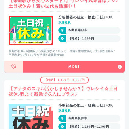
【未経験から安心スタート♪】ウレシイ残業ほぼナシ♪
土日祝休み！若い世代も活躍中！
分析機器の組立・検査/日払いOK
派遣社員
福井県越前市
【時給】 1,200円
長期の仕事
制服あり
残業少なめ
ロッカー完備
休憩室あり
土日祝日休み
平均年齢20代
30代が活躍
未経験者OK
MORE
【時給】 1,190円～1,300円
【アナタのスキル活かしませんか？】ウレシイ☆土日
祝休♪程よく残業で収入にプラス♪
小型部品の加工・研磨/日払いOK
派遣社員
福井県坂井市
【時給】 1,190円～1,300円