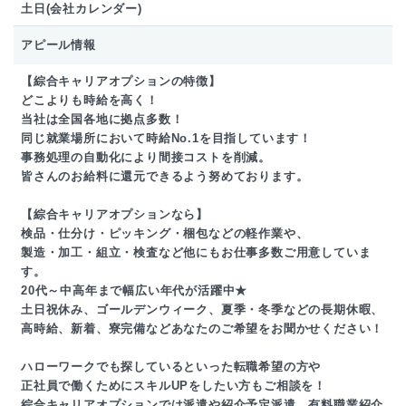
土日(会社カレンダー)
アピール情報
【綜合キャリアオプションの特徴】
どこよりも時給を高く！
当社は全国各地に拠点多数！
同じ就業場所において時給No.1を目指しています！
事務処理の自動化により間接コストを削減。
皆さんのお給料に還元できるよう努めております。
【綜合キャリアオプションなら】
検品・仕分け・ピッキング・梱包などの軽作業や、
製造・加工・組立・検査など他にもお仕事多数ご用意していま
す。
20代～中高年まで幅広い年代が活躍中★
土日祝休み、ゴールデンウィーク、夏季・冬季などの長期休暇、
高時給、新着、寮完備などあなたのご希望をお聞かせください！
ハローワークでも探しているといった転職希望の方や
正社員で働くためにスキルUPをしたい方もご相談を！
綜合キャリアオプションでは派遣や紹介予定派遣、有料職業紹介