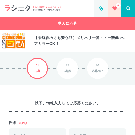
0
女性の仕事探しをもっとかんたんに。
ラシクはたらく、ラクにみつける
求人に応募
【未経験の方も安心◎】メリハリ一番・ノー残業♪ヘ
アカラーOK！
01
02
03
応募
確認
応募完了
以下、情報入力してご応募ください。
氏名
※必須