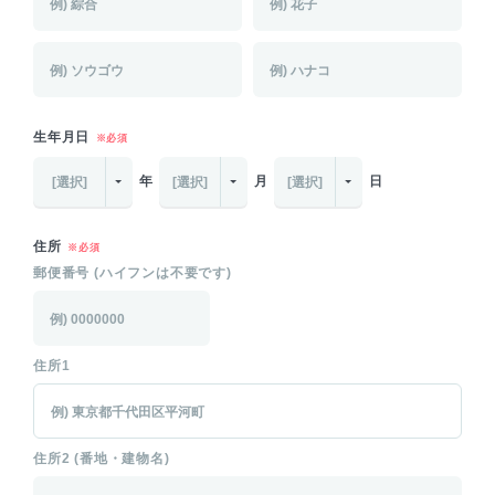
生年月日
※必須
年
月
日
[選択]
[選択]
[選択]
住所
※必須
郵便番号 (ハイフンは不要です)
住所1
住所2 (番地・建物名)